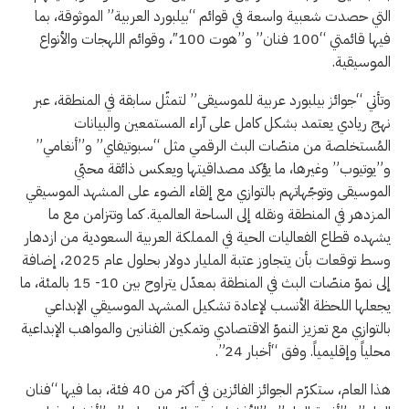
التي حصدت شعبية واسعة في قوائم “بيلبورد العربية” الموثوقة، بما
فيها قائمتي “100 فنان” و”هوت 100″، وقوائم اللهجات والأنواع
الموسيقية.
وتأتي “جوائز بيلبورد عربية للموسيقى” لتمثّل سابقة في المنطقة، عبر
نهج ريادي يعتمد بشكل كامل على آراء المستمعين والبيانات
المُستخلصة من منصّات البث الرقمي مثل “سبوتيفاي” و”أنغامي”
و”يوتيوب” وغيرها، ما يؤكد مصداقيتها ويعكس ذائقة محبّي
الموسيقى وتوجّهاتهم بالتوازي مع إلقاء الضوء على المشهد الموسيقي
المزدهر في المنطقة ونقله إلى الساحة العالمية. كما وتتزامن مع ما
يشهده قطاع الفعاليات الحية في المملكة العربية السعودية من ازدهار
وسط توقعات بأن يتجاوز عتبة المليار دولار بحلول عام 2025، إضافة
إلى نموّ منصّات البث في المنطقة بمعدّل يتراوح بين 10- 15 بالمئة، ما
يجعلها اللحظة الأنسب لإعادة تشكيل المشهد الموسيقي الإبداعي
بالتوازي مع تعزيز النموّ الاقتصادي وتمكين الفنانين والمواهب الإبداعية
محلياً وإقليمياً. وفق “أخبار 24”.
هذا العام، ستكرّم الجوائز الفائزين في أكثر من 40 فئة، بما فيها “فنان