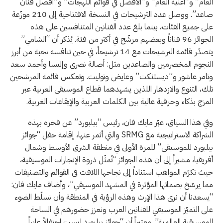
العام” و”أغنية العام” و”الأفضل في قوائم اللهجات” و”أفضل فنان
صاعد”. ووصل عدد الترشيحات في النسخة الافتتاحية إلى 210 موزّعة
على جميع الفئات، بينما بلغ عدد الفنانين المتنافسين على هذه
الجوائز 96 فناناً وبعضهم مرشّح في أكثر من فئة. يُذكر أن “الشامي”
يتصدّر قائمة الترشيحات مع 14 ترشيحاً، في حين تنافسه نخبة من أبرز
النجوم المخضرمين والصاعدين مثل: أصالة نصري وإليسا وأحمد سعد
وتامر عاشور و”ديستنكت” وعايض وتوليت. وتعكس قائمة المرشحين
تلك، التنوع والازدهار اللذين يشهدهما قطاع الموسيقى العربية عبر
المزج بذكاء وحرفية عالية بين الكلمات العربية والإيقاعات الغربية.
وفي هذا السياق، عبّر مايك فان، رئيس “بيلبورد” عن فخره بهذه
الشراكة الاستراتيجية مع SRMG والتي أثمر عنها، إقامة حفل “جوائز
بيلبورد للموسيقى” للمرة الأولى في منطقة الشرق الأوسط وشمال
أفريقيا، مشيراً إلى أن هذه الجوائز “تُمثّل ذروة الإنجازات الموسيقية،
حيث تكرّم المواهب استناداً إلى نجاحها اللافت في القوائم والتصنيفات
مما يرسّخ بصماتها المؤثرة في المشهد الموسيقي”، وأضاف مايك فان:
“يسعدنا أن نرى هذا الإرث وهذه الرؤية في المنطقة وأن نسلّط الضوء
على التميّز الموسيقي للفنانين العرب ونعزز حضورهم في الساحة
الموسيقية العالمية”. معتبراً أن “جوائز بيلبورد ليست احتفالاً عابراً