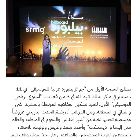
تنطلق النسخة الأولى من “جوائز بيلبورد عربية للموسيقى” في 11
ديسمبر في مركز الملك فهد الثقافي ضمن فعاليات “أسبوع الرياض
الموسيقي” الأول، لتعيد تشكيل المفاهيم المرتبطة بالمشهد الفني
والغنائي في المنطقة. ومن المرتقب أن يضمّ الحدث التاريخي عروضاً
موسيقية تحييها نخبة من أشهر الفنانين والنجوم في المنطقة والعالم،
مثل إليسا و”ديستنكت” وأحمد سعد وعايض وتوليت، للاحتفاء
بالمبدعين العرب المخضرمين والصاعدين على حدّ سواء، وبأغنياتهم