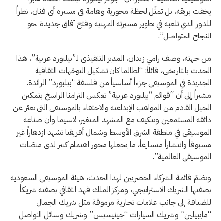
يخفت بريقه، بل تمثّل لحظة محورية وهامة في مسيرة أي فنان، نظراً
للدور الذي تلعبه في تطوير مسيرته المهنية وفتح آفاق جديدة نحو
النجاح المتواصل”.
من جهته، وصف رامي زيدان، المدير التنفيذي لـ”بيلبورد عربية”، هذا
الحدث بالتاريخي، قائلاً: “لطالما كان تشكيل التوجّهات الثقافية
الجديدة في الموسيقى جزءاً أساسياً من فلسفة “بيلبورد” الرائدة.
مشيراً إلى أن “قوائم “بيلبورد عربية” تعكس التزامنا الراسخ بتمكين
الجيل القادم من المواهب الإبداعية والاحتفاء بالموسيقى التي تعبّر عن
ذائقة المستمعين وتتكيف مع المشهد المتغير، لاسيما وأن صناعة
الموسيقى في منطقة الشرق الأوسط وشمال أفريقيا تشهد ازدهاراً غير
مسبوقاً وانتشاراً متسارعاً، ما يجعلها محور اهتمام كبير لدى منصّات
الموسيقى العالمية”.
وتضمّ قائمة الشركاء الحصريين لهذا الحدث، هيئة الموسيقى السعودية
بصفتها الشريك الاستراتيجي، ومركز الملك فهد الثقافي بصفته شريكاً
للضيافة إلى جانب علامات تجارية مرموقة مثل شريك الجمال
“مايبيلين” وشريك السيارات “جينيسيس” وشريك وسائل التواصل