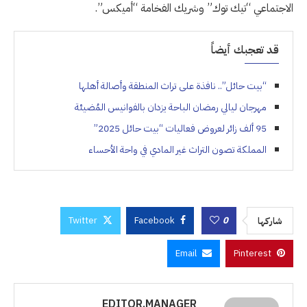
الاجتماعي “تيك توك” وشريك الفخامة “أميكس”.
قد تعجبك أيضاً
“بيت حائل”.. نافذة على تراث المنطقة وأصالة أهلها
مهرجان ليالي رمضان الباحة يزدان بالفوانيس المُضيئة
95 ألف زائر لعروض فعاليات “بيت حائل 2025”
المملكة تصون التراث غير المادي في واحة الأحساء
Twitter
Facebook
0
شاركها
Email
Pinterest
EDITOR.MANAGER