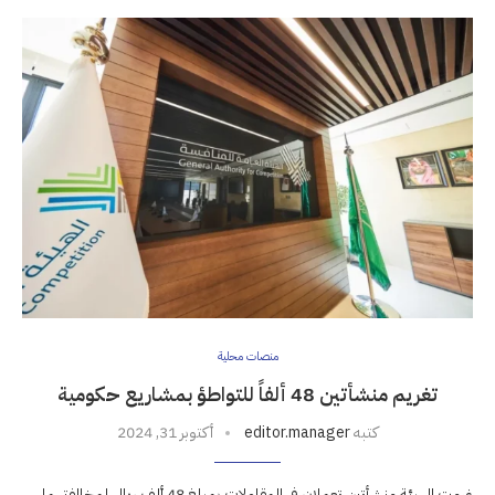
منصات محلية
تغريم منشأتين 48 ألفاً للتواطؤ بمشاريع حكومية
كتبه
editor.manager
أكتوبر 31, 2024
غرمت الهيئة منشأتين تعملان في المقاولات بمبلغ 48 ألف ريال لمخالفتهما