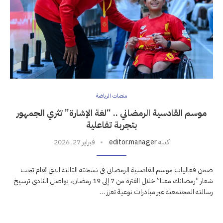
منصات الرياضة
موسم القادسية الرمضاني .. “لغة الإشارة” تثري الجمهور
بتجربة تفاعلية
كتبه
editor.manager
فبراير 27, 2026
ضمن فعاليات موسم القادسية الرمضاني في نسخته الثالثة الذي يُقام تحت
شعار “رمضانك معنا” خلال الفترة من 7 إلى 19 رمضان، يواصل النادي ترسيخ
رسالته المجتمعية عبر مبادرات نوعية تعزز …