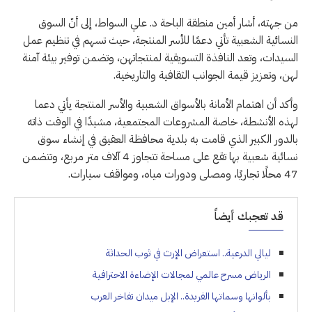
من جهته، أشار أمين منطقة الباحة د. علي السواط، إلى أنّ السوق
النسائية الشعبية تأتي دعمًا للأسر المنتجة، حيث تسهم في تنظيم عمل
السيدات، وتعد النافذة التسويقية لمنتجاتهن، وتضمن توفير بيئة آمنة
لهن، وتعزيز قيمة الجوانب الثقافية والتاريخية.
وأكد أن اهتمام الأمانة بالأسواق الشعبية والأسر المنتجة يأتي دعما
لهذه الأنشطة، خاصة المشروعات المجتمعية، مشيدًا في الوقت ذاته
بالدور الكبير الذي قامت به بلدية محافظة العقيق في إنشاء سوق
نسائية شعبية بها تقع على مساحة تتجاوز 4 آلاف متر مربع، وتتضمن
47 محلًا تجاريًا، ومصلى ودورات مياه، ومواقف سيارات.
قد تعجبك أيضاً
ليالي الدرعية.. استعراض الإرث في ثوب الحداثة
الرياض مسرح عالمي لمجالات الإضاءة الاحترافية
بألوانها وسماتها الفريدة.. الإبل ميدان تفاخر العرب