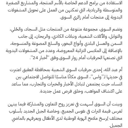
الاستفادة من برامج الدعم الخاصة بالأسر المنتجة، والمشاريع الصغيرة
والمتوسطة والريادية، التي تمكنهن من العمل على تحويل المشغولات
اليدوية إلى منتجات أمام زائري السوق.
وتضم السوق، مجموعة متنوعة من المنتجات مثل السجاد، والحُلي،
والتوابل، والأكلات الشعبية، ونباتات الكادي، والريحان، إلى جانب
السمن والعسل البلدي وأنواع البخور، والسلع المصوغة والمنسوجة،
بالإضافة إلى الملابس التراثية المعروضة، وعدد من المشغولات اليدوية
التي تصنعها الحرفيات أمام زوار السوق.وفق “أخبار 24”.
أم عبد الله، إحدى حرفيات السوق الشعبية بمحافظة العقيق اعتبرت
في حديثها لـ”واس”، السوق مكانًا مناسبًا للتواصل الاجتماعي بين
النساء، حيث يجتمعن لتبادل الأخبار والخبرات والتجارب، مما ساعد
على اكتشاف المواهب، وخلق فرص عمل جديدة.
وبينت أن السوق أسهمت في تعزيز روح التعاون والمشاركة فيما بينهن
لغرس قيمة التراث في نفوس الجميع، وخاصة الجيل الجديد بأسلوب
مختلف يُرسخ ملامح الهوية الوطنية لدى الأطفال ويعرفهم بالماضي
الجميل.