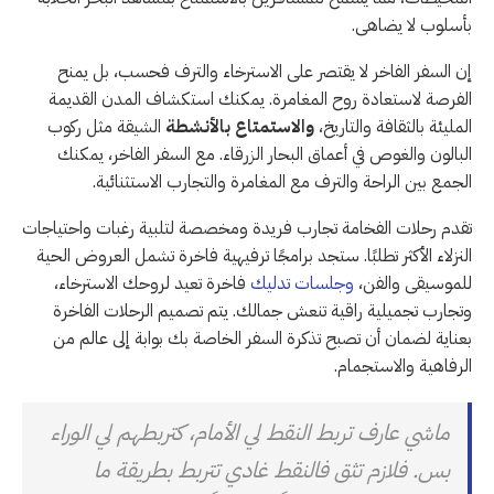
بأسلوب لا يضاهى.
إن السفر الفاخر لا يقتصر على الاسترخاء والترف فحسب، بل يمنح
الفرصة لاستعادة روح المغامرة. يمكنك استكشاف المدن القديمة
المليئة بالثقافة والتاريخ،
والاستمتاع بالأنشطة
الشيقة مثل ركوب
البالون والغوص في أعماق البحار الزرقاء. مع السفر الفاخر، يمكنك
الجمع بين الراحة والترف مع المغامرة والتجارب الاستثنائية.
تقدم رحلات الفخامة تجارب فريدة ومخصصة لتلبية رغبات واحتياجات
النزلاء الأكثر تطلبًا. ستجد برامجًا ترفيهية فاخرة تشمل العروض الحية
للموسيقى والفن،
وجلسات تدليك
فاخرة تعيد لروحك الاسترخاء،
وتجارب تجميلية راقية تنعش جمالك. يتم تصميم الرحلات الفاخرة
بعناية لضمان أن تصبح تذكرة السفر الخاصة بك بوابة إلى عالم من
الرفاهية والاستجمام.
ماشي عارف تربط النقط لي الأمام، كتربطهم لي الوراء
بس. فلازم تثق فالنقط غادي تتربط بطريقة ما