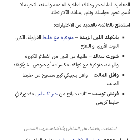
المغامرة. لذا، احجز رحلتك الفاخرة القادمة واستعد لتجربة لا
تُنسى تحيي حواسك وتلبي رغباتك الأكثر تطلبًا.
استمتع بالقائمة بالعديد من الاختيارات:
بانكيك اللبن الزبدة
–
متوفرة مع خليط
الفراولة، الكرز،
التوت الأزرق أو التفاح
شورت ستاك
– طلبية من اثنين من الفطائر الكبيرة
والهشة، متوفرة مع فواكه، مكسرات، أو صوص الشوكولاتة
وافل المالت
– وافل بلجيكي كبير مصنوع من خليط
المالت
فرنش توست
– ثلاث شرائح من
خبز تكساس
مغمورة في
خليط كريمي
استمتعت بالعشاء على الشاطئ وأنا أشاهد غروب الشمس