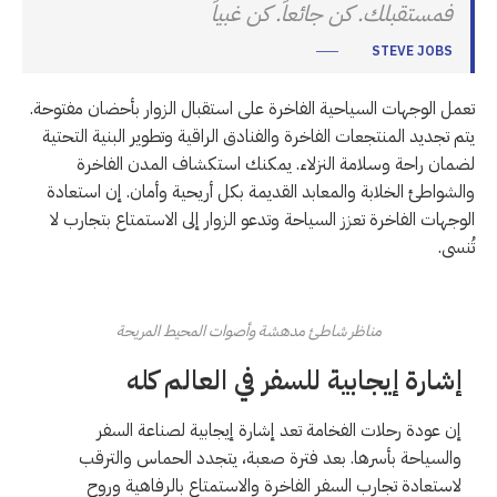
فمستقبلك. كن جائعاً. كن غبياً
STEVE JOBS
تعمل الوجهات السياحية الفاخرة على استقبال الزوار بأحضان مفتوحة.
يتم تجديد المنتجعات الفاخرة والفنادق الراقية وتطوير البنية التحتية
لضمان راحة وسلامة النزلاء. يمكنك استكشاف المدن الفاخرة
والشواطئ الخلابة والمعابد القديمة بكل أريحية وأمان. إن استعادة
الوجهات الفاخرة تعزز السياحة وتدعو الزوار إلى الاستمتاع بتجارب لا
تُنسى.
مناظر شاطئ مدهشة وأصوات المحيط المريحة
إشارة إيجابية للسفر في العالم كله
إن عودة رحلات الفخامة تعد إشارة إيجابية لصناعة السفر
والسياحة بأسرها. بعد فترة صعبة، يتجدد الحماس والترقب
لاستعادة تجارب السفر الفاخرة والاستمتاع بالرفاهية وروح