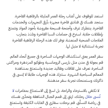
استعد للوقوف على أعتاب رحلة العمر المليئة بالرفاهية الفاخرة.
ستجد نفسك في فنادق فاخرة مجهزة بأرقى التجهيزات والخدمات
الفاخرة. ينتظرك غرف وأجنحة فسيحة مفروشة بأجود المواد وتتمتع
بإطلالات خلابة. استرخِ في حمامات السبا الفاخرة وتلذذ بتجارب
العلاجات الصحية المنعشة. توفر لك هذه الرحلة الرفاهية الفاخرة
تجربة استثنائية لا مثيل لها.
سفر العمر يعني استكشاف الوجهات الساحرة في جميع أنحاء العالم.
قم بجولة في مدن مثل باريس الرومانسية وطوكيو المزدهرة ومراكش
الساحرة. تعرف على ثقافات وتقاليد جديدة واستمتع بمشاهدة
المعالم السياحية الشهيرة. ستترك هذه الوجهات طابعًا لا يُنسى في
ذاكرتك وستمنحك تجربة سفر مدهشة.
لا تكتفي بالاسترخاء والراحة، بل اسعَ إلى الاستمتاع بمغامرات
لا
تُنسى خلال
رحلتك. ارتقِ إلى قمم الجبال الشاهقة وتحدَّى نفسك
في رياضة التسلَّق. قم برحلات سفاري في الغابات الكثيفة واستمتع