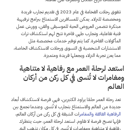
تتفوق رحلات الفخامة في عام 2023 في تقديم تجارب فريدة
ومخصصة للنزلاء. يمكن للمسافرين الاستمتاع ببرامج ترفيهية
مبتكرة تتضمن العروض الحية للموسيقى والفن، وورش عمل
فنية تفاعلية، وتجارب طهي فاخرة تتيح لهم استكشاف تراث
المأكولات الفاخرة. كما يتم توفير خدمات مخصصة مثل
الاستشارات الشخصية في التسوق ورحلات الاستكشاف الخاصة،
مما يعزز تجربة النزلاء ويجعلها فريدة ومتميزة.
استعد لرحلة العمر مع رفاهية لا متناهية
ومغامرات لا تُنسى في كل ركن من أركان
العالم
تعد رحلة العمر حلمًا يراود الكثيرين، فهي فرصة لاستكشاف أبعاد
جديدة من العالم والاستمتاع بتجارب لا تُنسى. وعندما تجمع بين
الرفاهية الفائقة والمغامر
ات الشيقة في كل ركن من أركان العالم،
فإنها تصبح فرصة لا تقاوم. استعد لرحلة العمر، حيث ينتظرك
رفاهية لا متناهية ومغامرات لا تُنسى في كل مكان تذهب إليه.