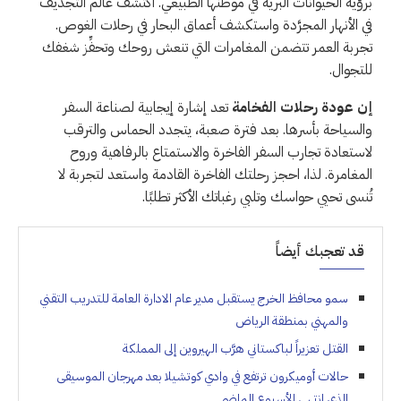
برؤية الحيوانات البرية في موطنها الطبيعي. اكتشف عالم التجديف
في الأنهار المجرَّدة واستكشف أعماق البحار في رحلات الغوص.
تجربة العمر تتضمن المغامرات التي تنعش روحك وتحفِّز شغفك
للتجوال.
إن عودة رحلات الفخامة
تعد إشارة إيجابية لصناعة السفر
والسياحة بأسرها. بعد فترة صعبة، يتجدد الحماس والترقب
لاستعادة تجارب السفر الفاخرة والاستمتاع بالرفاهية وروح
المغامرة. لذا، احجز رحلتك الفاخرة القادمة واستعد لتجربة لا
تُنسى تحيي حواسك وتلبي رغباتك الأكثر تطلبًا.
قد تعجبك أيضاً
سمو محافظ الخرج يستقبل مدير عام الادارة العامة للتدريب التقني
والمهني بمنطقة الرياض
القتل تعزيراً لباكستاني هرَّب الهيروين إلى المملكة
حالات أوميكرون ترتفع في وادي كوتشيلا بعد مهرجان الموسيقى
الذي انتهى الأسبوع الماضي