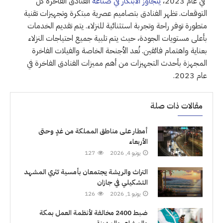
في عام 2023،
يتجاوز الابتكار في صناعة
الفنادق الفاخرة كل
التوقعات. تظهر الفنادق بتصاميم عصرية مبتكرة وتجهيزات تقنية
متطورة توفر راحة وتجربة استثنائية للنزلاء. يتم تقديم الخدمات
بأعلى مستويات الجودة، حيث يتم تلبية جميع احتياجات النزلاء
بعناية واهتمام فائقين. تُعد الأجنحة الخاصة والفيلات الفاخرة
المجهزة بأحدث التجهيزات من أهم مميزات الفنادق الفاخرة في
عام 2023.
مقالات ذات صلة
أمطار على مناطق المملكة من غدٍ وحتى
الأربعاء
يونيو 4, 2026
127
التراث والريشة يجتمعان بأمسية تثري المشهد
التشكيلي في جازان
يونيو 1, 2026
126
ضبط 2400 مخالفة لأنظمة العمل بمكة