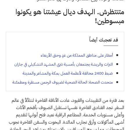
متنتظرش. الهدف ديال عيشتنا هو يكونوا
مبسوطين!
قد تعجبك أيضاً
أمطار على مناطق المملكة من غدٍ وحتى الأربعاء
التراث والريشة يجتمعان بأمسية تثري المشهد التشكيلي في جازان
ضبط 2400 مخالفة لأنظمة العمل بمكة والمشاعر والمدينة
متحدث الصحة: الحالة الصحية لضيوف الرحمن مستقرة ومطمئنة
بعد فترة من التقييدات والقيود، عادت الأناقة الفاخرة لتتلألأ في عالم
السفر. تجد الفنادق الفاخرة نفسها تستقبل الضيوف بأفخم الأثاث
وأعلى مستويات الخدمة. المطاعم الراقية تعيد فتح أبوابها لتقديم
أشهى المأكولات وأرقى تجارب المائدة. اليخوت والسفن الفاخرة تجوب
المحيطات، مما يسمح للمسافرين بالاستمتاع بمشاهد البحر الخلابة