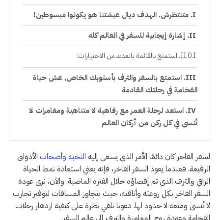
متنتظرش. الهدف ديال عيشتنا هو يكونوا مبسوطين!
إشارة إيجابية للسفر في العالم كله
استمتع بالقائمة بالعديد من الاختيارات:
استمتع بالسفر والترف بأسلوبك الخاص, عش حياة
الفخامة في رحلتك القادمة
استعد لرحلة العمر مع رفاهية لا متناهية ومغامرات لا
تُنسى في كل ركن من أركان العالم
لسفر الفاخر كان دائمًا الأمر الذي يسعى إليه
النخبة وأصحاب
الأذواق
الرفيعة. فعندما يعود السفر الفاخر، فإنه يعني استعادة نمط الحياة
الراقي والترف الذي تم إقصاؤه خلال الفترة الماضية. والآن، نرى عودة
السفر الفاخر بكل روعته وأناقته، حيث يتجاوز المسافات لتوفير تجارب
لا تُنسى ومتعة لا حدود لها. دعونا نلقي نظرة على كيفية ازدهار رحلات
الفخامة وعودة روح المغامرة والترف إلى عالم السفر.