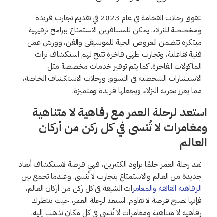
تتفوق رحلات الفخامة في عام 2023 في تقديم تجارب فريدة
ومخصصة للنزلاء. يمكن للمسافرين الاستمتاع ببرامج ترفيهية
مبتكرة تتضمن العروض الحية للموسيقى والفن، وورش عمل
فنية تفاعلية، وتجارب طهي فاخرة تتيح لهم استكشاف تراث
المأكولات الفاخرة. كما يتم توفير خدمات مخصصة مثل
الاستشارات الشخصية في التسوق ورحلات الاستكشاف الخاصة،
مما يعزز تجربة النزلاء ويجعلها فريدة ومتميزة.
استعد لرحلة العمر مع رفاهية لا متناهية
ومغامرات لا تُنسى في كل ركن من أركان
العالم
تعد رحلة العمر حلمًا يراود الكثيرين، فهي فرصة لاستكشاف أبعاد
جديدة من العالم والاستمتاع بتجارب لا تُنسى. وعندما تجمع بين
الرفاهية الفائقة والمغامر
ات الشيقة في كل ركن من أركان العالم،
فإنها تصبح فرصة لا تقاوم. استعد لرحلة العمر، حيث ينتظرك
رفاهية لا متناهية ومغامرات لا تُنسى في كل مكان تذهب إليه.