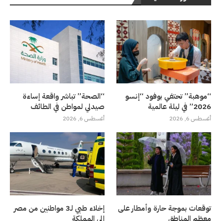
“موهبة” تحتفي بوفود “إنسو
“الصحة” تباشر واقعة إساءة
2026” في ليلة عالمية
صيدلي لمواطن في الطائف
أغسطس 6, 2026
أغسطس 6, 2026
توقعات بموجة حارة وأمطار على
إخلاء طبي لـ3 مواطنين من مصر
معظم المناطق
إلى المملكة