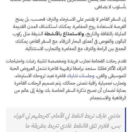
بأسلوب لا يضاهى.
إن السفر الفاخر لا يقتصر على الاسترخاء والترف فحسب، بل يمنح
الفرصة لاستعادة روح المغامرة. يمكنك استكشاف المدن القديمة
المليئة بالثقافة والتاريخ،
والاستمتاع بالأنشطة
الشيقة مثل ركوب
البالون والغوص في أعماق البحار الزرقاء. مع السفر الفاخر، يمكنك
الجمع بين الراحة والترف مع المغامرة والتجارب الاستثنائية.
تقدم رحلات الفخامة تجارب فريدة ومخصصة لتلبية رغبات واحتياجات
النزلاء الأكثر تطلبًا. ستجد برامجًا ترفيهية فاخرة تشمل العروض الحية
للموسيقى والفن،
وجلسات تدليك
فاخرة تعيد لروحك الاسترخاء،
وتجارب تجميلية راقية تنعش جمالك. يتم تصميم الرحلات الفاخرة
بعناية لضمان أن تصبح تذكرة السفر الخاصة بك بوابة إلى عالم من
الرفاهية والاستجمام.
ماشي عارف تربط النقط لي الأمام، كتربطهم لي الوراء
بس. فلازم تثق فالنقط غادي تتربط بطريقة ما