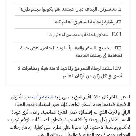
متنتظرش. الهدف ديال عيشتنا هو يكونوا مبسوطين!
إشارة إيجابية للسفر في العالم كله
استمتع بالقائمة بالعديد من الاختيارات:
استمتع بالسفر والترف بأسلوبك الخاص, عش حياة
الفخامة في رحلتك القادمة
استعد لرحلة العمر مع رفاهية لا متناهية ومغامرات لا
تُنسى في كل ركن من أركان العالم
لسفر الفاخر كان دائمًا الأمر الذي يسعى إليه
النخبة وأصحاب
الأذواق
الرفيعة. فعندما يعود السفر الفاخر، فإنه يعني استعادة نمط الحياة
الراقي والترف الذي تم إقصاؤه خلال الفترة الماضية. والآن، نرى عودة
السفر الفاخر بكل روعته وأناقته، حيث يتجاوز المسافات لتوفير تجارب
لا تُنسى ومتعة لا حدود لها. دعونا نلقي نظرة على كيفية ازدهار رحلات
الفخامة وعودة روح المغامرة والترف إلى عالم السفر.