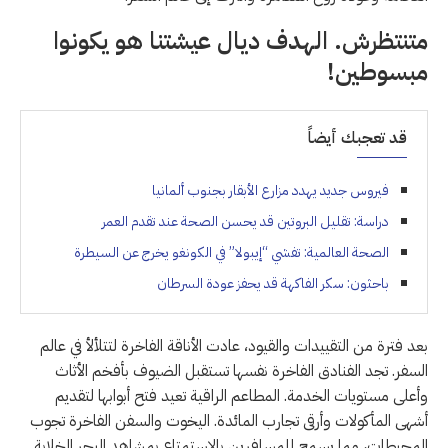
متنتظرش. الهدف ديال عيشتنا هو يكونوا
مبسوطين!
قد تعجبك أيضاً
فيروس جديد يهدد مزارع الأبقار بجنوب ألمانيا
دراسة: تقليل البروتين قد يحسن الصحة عند تقدم العمر
الصحة العالمية: تفشي “إيبولا” في الكونغو يخرج عن السيطرة
باحثون: سكر الفاكهة قد يحفز عودة السرطان
بعد فترة من التقييدات والقيود، عادت الأناقة الفاخرة لتتلألأ في عالم
السفر. تجد الفنادق الفاخرة نفسها تستقبل الضيوف بأفخم الأثاث
وأعلى مستويات الخدمة. المطاعم الراقية تعيد فتح أبوابها لتقديم
أشهى المأكولات وأرقى تجارب المائدة. اليخوت والسفن الفاخرة تجوب
المحيطات، مما يسمح للمسافرين بالاستمتاع بمشاهد البحر الخلابة