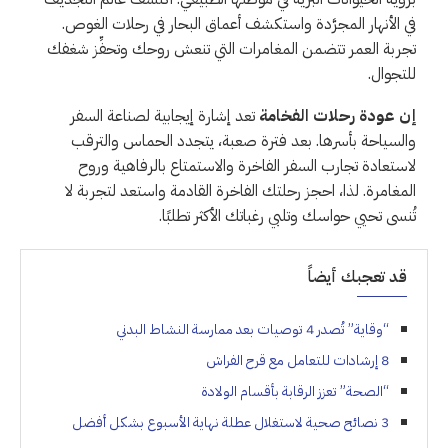
في الأنهار المجرَّدة واستكشف أعماق البحار في رحلات الغوص.
تجربة العمر تتضمن المغامرات التي تنعش روحك وتحفِّز شغفك
للتجوال.
إن عودة رحلات الفخامة
تعد إشارة إيجابية لصناعة السفر
والسياحة بأسرها. بعد فترة صعبة، يتجدد الحماس والترقب
لاستعادة تجارب السفر الفاخرة والاستمتاع بالرفاهية وروح
المغامرة. لذا، احجز رحلتك الفاخرة القادمة واستعد لتجربة لا
تُنسى تحيي حواسك وتلبي رغباتك الأكثر تطلبًا.
قد تعجبك أيضاً
“وقاية” تُصدر 4 توصيات بعد ممارسة النشاط البدني
8 إرشادات للتعامل مع قرح الفراش
“الصحة” تعزز الرقابة بأقسام الولادة
3 نصائح صحية لاستغلال عطلة نهاية الأسبوع بشكل أفضل