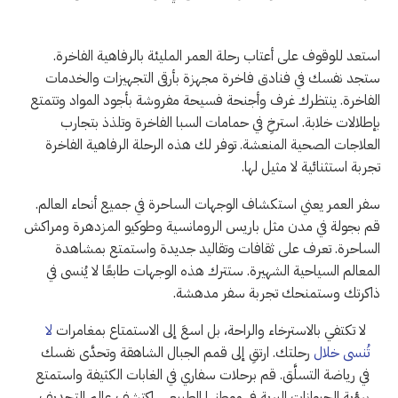
استعد للوقوف على أعتاب رحلة العمر المليئة بالرفاهية الفاخرة.
ستجد نفسك في فنادق فاخرة مجهزة بأرقى التجهيزات والخدمات
الفاخرة. ينتظرك غرف وأجنحة فسيحة مفروشة بأجود المواد وتتمتع
بإطلالات خلابة. استرخِ في حمامات السبا الفاخرة وتلذذ بتجارب
العلاجات الصحية المنعشة. توفر لك هذه الرحلة الرفاهية الفاخرة
تجربة استثنائية لا مثيل لها.
سفر العمر يعني استكشاف الوجهات الساحرة في جميع أنحاء العالم.
قم بجولة في مدن مثل باريس الرومانسية وطوكيو المزدهرة ومراكش
الساحرة. تعرف على ثقافات وتقاليد جديدة واستمتع بمشاهدة
المعالم السياحية الشهيرة. ستترك هذه الوجهات طابعًا لا يُنسى في
ذاكرتك وستمنحك تجربة سفر مدهشة.
لا تكتفي بالاسترخاء والراحة، بل اسعَ إلى الاستمتاع بمغامرات
لا
تُنسى خلال
رحلتك. ارتقِ إلى قمم الجبال الشاهقة وتحدَّى نفسك
في رياضة التسلَّق. قم برحلات سفاري في الغابات الكثيفة واستمتع
برؤية الحيوانات البرية في موطنها الطبيعي. اكتشف عالم التجديف