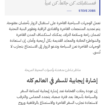
فمستقبلك. كن جائعاً. كن غبياً
STEVE JOBS
تعمل الوجهات السياحية الفاخرة على استقبال الزوار بأحضان مفتوحة.
يتم تجديد المنتجعات الفاخرة والفنادق الراقية وتطوير البنية التحتية
لضمان راحة وسلامة النزلاء. يمكنك استكشاف المدن الفاخرة
والشواطئ الخلابة والمعابد القديمة بكل أريحية وأمان. إن استعادة
الوجهات الفاخرة تعزز السياحة وتدعو الزوار إلى الاستمتاع بتجارب لا
تُنسى.
مناظر شاطئ مدهشة وأصوات المحيط المريحة
إشارة إيجابية للسفر في العالم كله
إن عودة رحلات الفخامة تعد إشارة إيجابية لصناعة السفر
والسياحة بأسرها. بعد فترة صعبة، يتجدد الحماس والترقب
لاستعادة تجارب السفر الفاخرة والاستمتاع بالرفاهية وروح