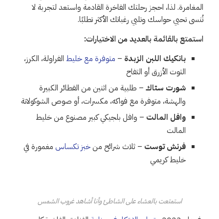
المغامرة. لذا، احجز رحلتك الفاخرة القادمة واستعد لتجربة لا
تُنسى تحيي حواسك وتلبي رغباتك الأكثر تطلبًا.
استمتع بالقائمة بالعديد من الاختيارات:
بانكيك اللبن الزبدة
–
متوفرة مع خليط
الفراولة، الكرز،
التوت الأزرق أو التفاح
شورت ستاك
– طلبية من اثنين من الفطائر الكبيرة
والهشة، متوفرة مع فواكه، مكسرات، أو صوص الشوكولاتة
وافل المالت
– وافل بلجيكي كبير مصنوع من خليط
المالت
فرنش توست
– ثلاث شرائح من
خبز تكساس
مغمورة في
خليط كريمي
استمتعت بالعشاء على الشاطئ وأنا أشاهد غروب الشمس