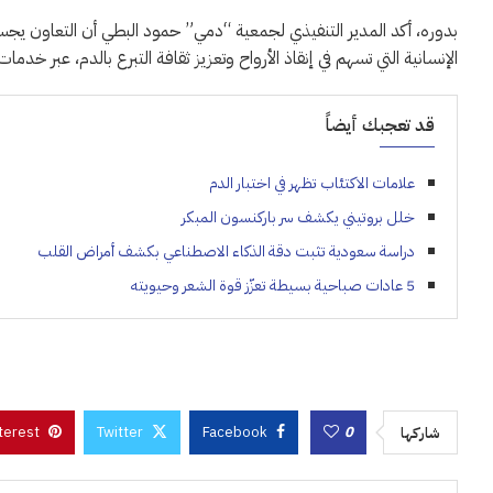
بدوره، أكد المدير التنفيذي لجمعية “دمي” حمود البطي أن التعاون يجسد
الإنسانية التي تسهم في إنقاذ الأرواح وتعزيز ثقافة التبرع بالدم، عبر خدم
قد تعجبك أيضاً
علامات الاكتئاب تظهر في اختبار الدم
خلل بروتيني يكشف سر باركنسون المبكر
دراسة سعودية تثبت دقة الذكاء الاصطناعي بكشف أمراض القلب
5 عادات صباحية بسيطة تعزّز قوة الشعر وحيويته
terest
Twitter
Facebook
0
شاركها