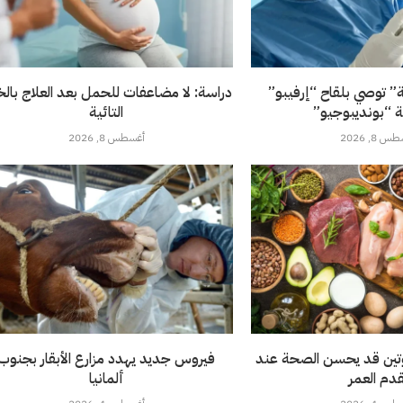
ة” توصي بلقاح “إرفيبو”
دراسة: لا مضاعفات للحمل بعد العلاج بالخل
 “بونديبوجيو”
التائية
 8, 2026
أغسطس 8, 2026
روتين قد يحسن الصحة عند
فيروس جديد يهدد مزارع الأبقار بجنوب
قدم العمر
ألمانيا