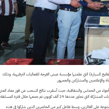
اتيح السيارة) التي نظمتها مؤسسة عيش الفرحة للفعاليات الترفيهية، وذلك
 والإعلاميين والمشاركين والجمهور.
أجواء من الحماس والشفافية، حيث أسفرت نتائج السحب عن فوز معاذ العنز
29 ألف كوبون تم جمعها خلال فترة المسابقة.
ل سحوبات إضافية للحضور، تم خلالها توزيع 12 جائزة متنوعة على الفائزين، وسط تفاعل كبير من الحاضرين الذين شاركوا في هذه