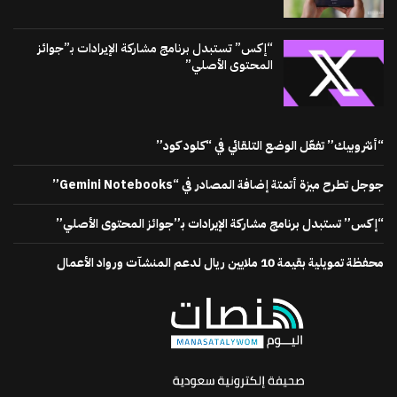
“إكس” تستبدل برنامج مشاركة الإيرادات بـ”جوائز
المحتوى الأصلي”
“أنثروبيك” تفعّل الوضع التلقائي في “كلود كود”
جوجل تطرح ميزة أتمتة إضافة المصادر في “Gemini Notebooks”
“إكس” تستبدل برنامج مشاركة الإيرادات بـ”جوائز المحتوى الأصلي”
محفظة تمويلية بقيمة 10 ملايين ريال لدعم المنشآت ورواد الأعمال