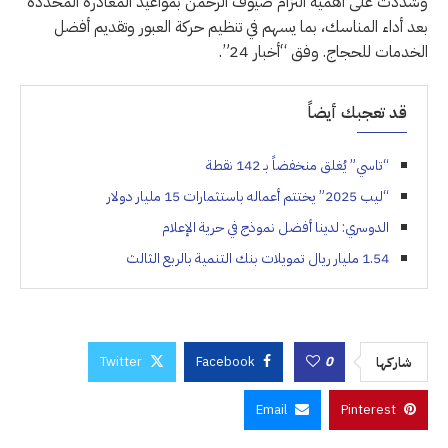
وشددت على أهمية التزام ضيوف الرحمن بمواعيد المغادرة المحددة
بعد أداء المناسك، بما يسهم في تنظيم حركة العبور وتقديم أفضل
الخدمات للحجاج. وفق “أخبار 24”.
قد تعجبك أيضاً
“تاسي” يُغلق منخفضاً بـ 142 نقطة
“ليب 2025” يختتم أعماله باستثمارات 15 مليار دولار
الدوسري: لدينا أفضل نموذج في حرية الإعلام
1.54 مليار ريال تمويلات بنك التنمية بالربع الثالث
Twitter
Facebook
0
شاركها
Email
Pinterest