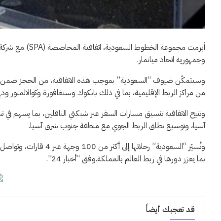
أبرمت مجموعة الخ
وجمهورية اتحاد ميانمار.
وسيتمكّن ضيوف “السعودية” بموجب هذه الاتفاقية، من الحجز ضمن مسار 
من مراكز الربط الإقليمية، بما في ذلك بانكوك وسنغافورة وكوالالمبور ودب
وتتيح الاتفاقية تنسيق مسارات السفر عبر شبكتي الناقلين، بما يسهم في 
آسيا، وتوسيع نطاق الربط الجوي مع منطقة جنوب شرق آسيا.
وتُسيّر “السعودية” رحلا
بما يعزز دورها في ربط العالم بالمملكة.وفق “أخبار 24”.
قد تعجبك أيضاً