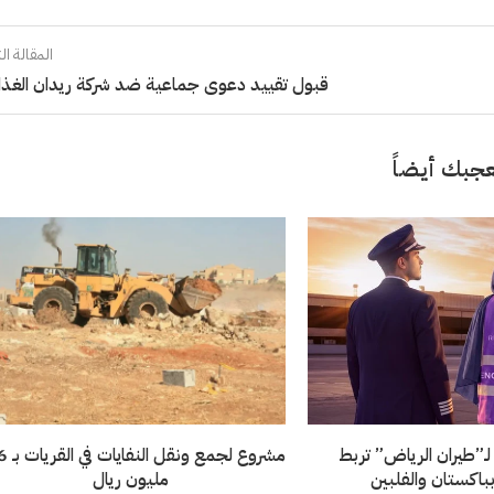
المقالة الت
قبول تقييد دعوى جماعية ضد شركة ريدان الغذا
جبك أيضاً
لـ”طيران الرياض” تربط
مشروع لجمع
باكستان والفلبين
مليون ريال