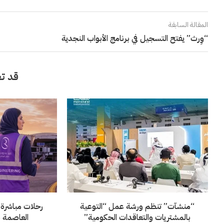
المقالة السابقة
“وِرث” يفتح التسجيل في برنامج الأبواب النجدية
قد تع
“منشآت” تنظم ورشة عمل “التوعية
رحلات مباشرة 
بالمشتريات والتعاقدات الحكومية”
العاصمة ب