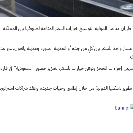
طوط السعودية، اتفاقية المحاصصة (SPA) مع شركة طيران ميانمار الدولية، لتوسيع خيارات السفر المتاحة لضيوفها بين المملكة
واحد للسفر بين كلٍ من جدة أو المدينة المنورة ومدينة يانغون، عبر عدد
ي.
تسهيل إجراءات الحجز وتوفير خيارات للسفر، لتعزيز حضور “السعودية” في قارة
تها إلى أكثر من 100 وجهة عبر 4 قارات، وتواصل تطوير شبكتها الدولية من خلال إطلاق وجهات جديدة وعقد شراكات استراتي