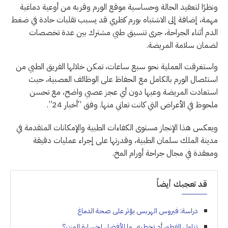
ونظرًا لتعقيد الحالة وحساسية موقع الورم وقربه من أوعية دماغية
مهمة، إضافة إلى الاشتباه بورم كظري قد يسبب تقلبات حادة في ضغط
الدم أثناء الجراحة، جرى تنسيق طبي مشترك بين عدة تخصصات
لضمان سلامة المريضة.
واستغرقت العملية نحو سبع ساعات، تمكن خلالها الفريق الطبي من
استئصال الورم بالكامل مع الحفاظ على الوظائف العصبية، حيث
استعادت المريضة وعيها دون أي عجز عصبي واضح، مع تحسن
ملحوظ في الأعراض التي كانت تعاني منها. وفق “أخبار 24”.
ويعكس هذا الإنجاز مستوى الكفاءات الطبية والإمكانات المتقدمة في
مدينة الملك سلمان الطبية، وقدرتها على إجراء عمليات دقيقة
ومعقدة في مجال جراحة أورام المخ.
قد تعجبك أيضاً
دراسة: فيروس الهربس يؤثر على صحة الدماغ
تناول الفطور أم تخطيه.. ما الأفضل لخسارة الوزن؟