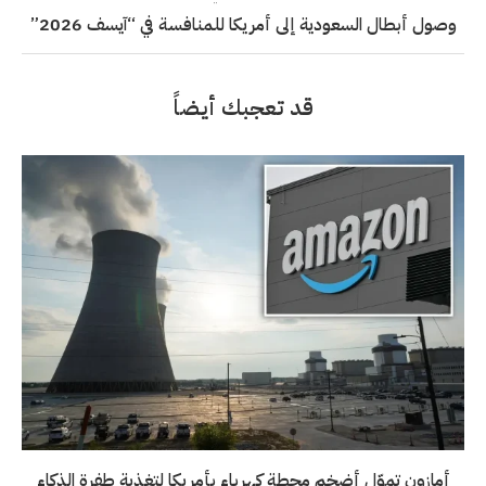
وصول أبطال السعودية إلى أمريكا للمنافسة في “آيسف 2026”
قد تعجبك أيضاً
أمازون تموّل أضخم محطة كهرباء بأمريكا لتغذية طفرة الذكاء