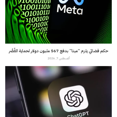
حكم قضائي يلزم “ميتا” بدفع 567 مليون دولار لحماية القُصَّر
أغسطس 7, 2026