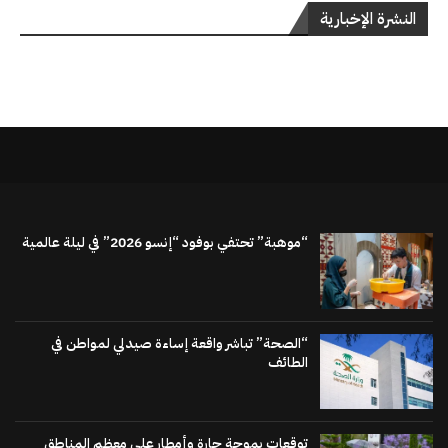
النشرة الإخبارية
“موهبة” تحتفي بوفود “إنسو 2026” في ليلة عالمية
“الصحة” تباشر واقعة إساءة صيدلي لمواطن في
الطائف
توقعات بموجة حارة وأمطار على معظم المناطق