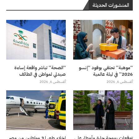
المنشورات الحديثة
“موهبة” تحتفي بوفود “إنسو
“الصحة” تباشر واقعة إساءة
2026” في ليلة عالمية
صيدلي لمواطن في الطائف
أغسطس 6, 2026
أغسطس 6, 2026
توقعات بموجة حارة وأمطار على
إخلاء طبي لـ3 مواطنين من مصر