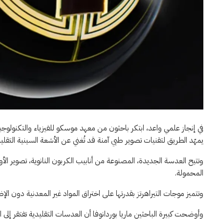
في إنجاز علمي واعد، ابتكر باحثون من معهد موسكو للفيزياء والتكنولوجيا 
يمهّد الطريق لتقنيات تصوير طبي آمنة قد تُغني عن الأشعة السينية التقليد
وتتيح العدسة الجديدة، المصنوعة من أنابيب الكربون النانوية، تصوير ال
المحمولة.
وتتميز موجات التيراهرتز بقدرتها على اختراق المواد غير المعدنية دون الإض
وأوضحت كبيرة الباحثين ماريا بوردانوفا أن العدسات التقليدية تفتقر إلى ال