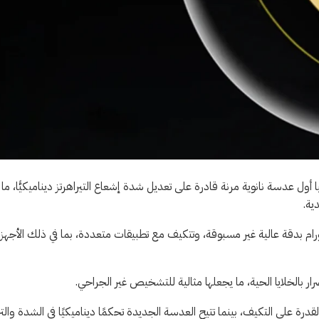
أول عدسة نانوية مرنة قادرة على تعديل شدة إشعاع التيراهرتز ديناميكيًّا، ما
ية.
أورام بدقة عالية غير مسبوقة، وتتكيف مع تطبيقات متعددة، بما في ذلك الأجهز
رار بالخلايا الحية، ما يجعلها مثالية للتشخيص غير الجراحي.
قدرة على التكيف، بينما تتيح العدسة الجديدة تحكمًا ديناميكيًا في الشدة والترك