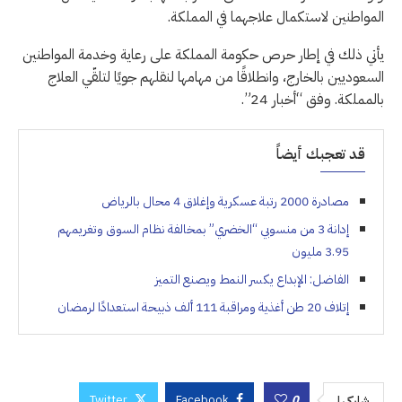
المواطنين لاستكمال علاجهما في المملكة.
يأتي ذلك في إطار حرص حكومة المملكة على رعاية وخدمة المواطنين
السعوديين بالخارج، وانطلاقًا من مهامها لنقلهم جويًا لتلقّي العلاج
بالمملكة. وفق “أخبار 24”.
قد تعجبك أيضاً
مصادرة 2000 رتبة عسكرية وإغلاق 4 محال بالرياض
إدانة 3 من منسوبي “الخضري” بمخالفة نظام السوق وتغريمهم
3.95 مليون
الفاضل: الإبداع يكسر النمط ويصنع التميز
إتلاف 20 طن أغذية ومراقبة 111 ألف ذبيحة استعدادًا لرمضان
Twitter
Facebook
0
شاركها