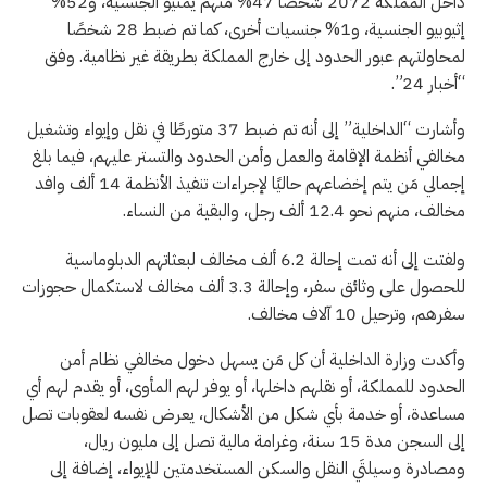
داخل المملكة 2072 شخصًا 47% منهم يمنيو الجنسية، و52%
إثيوبيو الجنسية، و1% جنسيات أخرى، كما تم ضبط 28 شخصًا
لمحاولتهم عبور الحدود إلى خارج المملكة بطريقة غير نظامية. وفق
“أخبار 24”.
وأشارت “الداخلية” إلى أنه تم ضبط 37 متورطًا في نقل وإيواء وتشغيل
مخالفي أنظمة الإقامة والعمل وأمن الحدود والتستر عليهم، فيما بلغ
إجمالي مَن يتم إخضاعهم حاليًا لإجراءات تنفيذ الأنظمة 14 ألف وافد
مخالف، منهم نحو 12.4 ألف رجل، والبقية من النساء.
ولفتت إلى أنه تمت إحالة 6.2 ألف مخالف لبعثاتهم الدبلوماسية
للحصول على وثائق سفر، وإحالة 3.3 ألف مخالف لاستكمال حجوزات
سفرهم، وترحيل 10 آلاف مخالف.
وأكدت وزارة الداخلية أن كل مَن يسهل دخول مخالفي نظام أمن
الحدود للمملكة، أو نقلهم داخلها، أو يوفر لهم المأوى، أو يقدم لهم أي
مساعدة، أو خدمة بأي شكل من الأشكال، يعرض نفسه لعقوبات تصل
إلى السجن مدة 15 سنة، وغرامة مالية تصل إلى مليون ريال،
ومصادرة وسيلتَي النقل والسكن المستخدمتين للإيواء، إضافة إلى