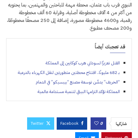
النبوي قرب باب عثمان، محطة مهمة للباحثين والمهتمين، بما يحتويه
من أكثر من 4 آلاف مخطوطة أصلية، وقرابة 60 ألف مخطوطة
رقمية، و4600 مخطوطة مصورة، إضافة إلى 250 مصحفًا مخطوطًا،
و200 مصحف مطبوع.
قد تعجبك أيضاً
القتل تعزيزًا لسوداني هرب كوكايين إلى المملكة
بـ 682 مليونًا.. افتتاح محطتين متطورتين لنقل الكهرباء بالدرعية
“الخريف” يدشّن توسعة مصنع “بيبسيكو” في الدمام
المملكة تؤكد التزامها البيئي لتنمية مستدامة عالمية
Twitter
Facebook
0
شاركها