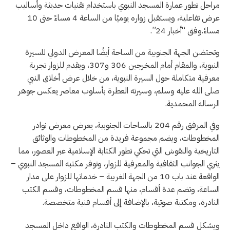
مراحل تطور عمارة المسجد النبوي باستخدام تقنيات حديثة وأساليب
عرض تفاعلية، ويستقبل زواره يوميًا من الساعة 4 مساءً حتى 10
مساءً.وفق “أخبار 24”.
وتحتضن الجهة الجنوبية من الساحة أيضًا المعرض الدولي للسيرة
النبوية، والمقام أمام المخرجين 306 و307، ويقدم للزوار تجربة
معرفية متكاملة حول السيرة النبوية، من خلال عرض أخلاق النبي
صلى الله عليه وسلم، وسيرته العطرة بأسلوب معاصر يعكس جوهر
الرسالة المحمدية.
وفي المرفق رقم 204 بالساحات الجنوبية، يعرض معرض نوادر
المخطوطات، ويضم مجموعة فريدة من المخطوطات والوثائق
التاريخية والنقوش التي تحكي تطور الكتابة الإسلامية عبر العصور، مما
يثري الجوانب الثقافية والمعرفية للزوار، وتوفر مكتبة المسجد النبوي –
الواقعة عند باب 10 من الجهة الغربية – خدماتها للزوار على مدار
الساعة، وتضم عدة أقسام، منها قسم المخطوطات، وقسم الكتب
النادرة، ومكتبة صوتية، بالإضافة إلى أقسام فنية متخصصة.
ويشكل قسم المخطوطات والكتب النادرة، الواقع داخل المسجد