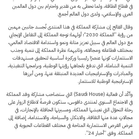
في قطاع الطاقة، ولما تحظى به من تقدير واحترام بين دول العالمين
العربي والإسلامي، ولدى دول العالم أجمع.
وقال الفالح إن مشاركة المملكة في هذا المنتدى تُجسد جانبين مهمين
من رؤية “المملكة 2030″؛ أولهما؛ توجه المملكة إلى التفاعل الإيجابي
مع دول العالم في سبيل تعزيز متانة ونمو واستدامة الاقتصاد العالمي،
بمختلف قطاعاته ومجالاته، وثانيهما؛ نظرة المملكة إلى تنمية وجذب
الاستثمارات كونها عنصرًا رئيسيا وركيزة أساسية لتحقيق مستهدفات
التنمية الشاملة، التي تدفع باتجاهها رؤيتها الوطنية، وبرامجها التنفيذية،
والمبادرات والإستراتيجيات العديدة المنبثقة عنها، ومن أبرزها
الإستراتيجية الوطنية للاستثمار.
وأكّد أن فعالية (Saudi House) التي ستصاحب مشاركة وفد المملكة
في الاجتماع السنوي لمنتدى دافوس، ستكون فرصةً لاطلاع الزوار على
رحلة التحوّل التي تعيشها المملكة، ومسيرتها الحافلة بالإنجازات، في
مجالاتٍ عدة منها الثقافة، والابتكار، والسياحة، والاستدامة، إضافة إلى
عرض الفرص الاستثمارية المتاحة في مختلف القطاعات الحيوية في
المملكة. وفق “أخبار 24”.