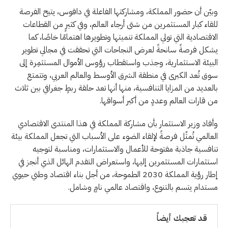
وبيّن أن حضور المملكة، ومشاركتها الفاعلة في دافوس، يتيح الفرصة
للقاء كبار المستثمرين من شتى أرجاء العالم، وفي كثيرٍ من القطاعات
الاقتصادية التي تولي المملكة تنميتها وتطويرها اهتمامًا خاصًا، كما
يشكل فرصةً سانحةً لعرض النجاحات التي تحققت في مجالي تطوير
البيئة الاستثمارية، وجذب واستقطاب رؤوس الأموال المستثمِرة إلى
سوق تُعد الكبرى في منطقة الشرق الأوسط والعالم العربي، وتتمتع
بالعديد من المزايا التنافسية، منها أنها تعد حلقة ربطٍ جغرافي بين ثلاث
من قارات العالم وعددٍ من أكبر أسواقها.
وأفاد وزير الاستثمار بأن مشاركة المملكة في هذا المنتدى الاقتصادي
العالمي تُمثّل فرصةً لإلقاء الضوء على الأسباب التي تجعل المملكة بيئة
تنافسية جاذبة مفتوحة للأعمال والاستثمارات، ومناسبة لتوجيه
استثمارات المستثمرين إليها، واستعراض التقدم الهائل الذي أنجز في
إطار رؤية المملكة 2030 الطموحة، من أجل بناء اقتصاد وطني حيوي
مستدام يتسم بالتنوع، واقتصاد عالمي نامٍ وشامل.
قد تعجبك أيضاً