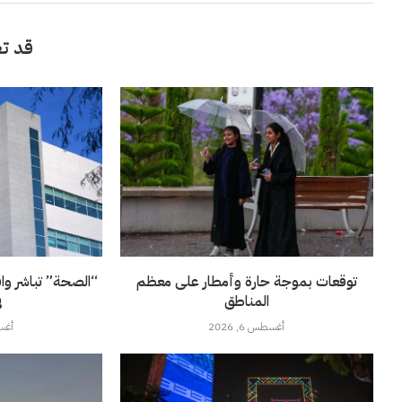
قد تع
توقعات بموجة حارة وأمطار على معظم
“الصحة” تباشر وا
المناطق
ف
أغسطس 6, 2026
أغسطس