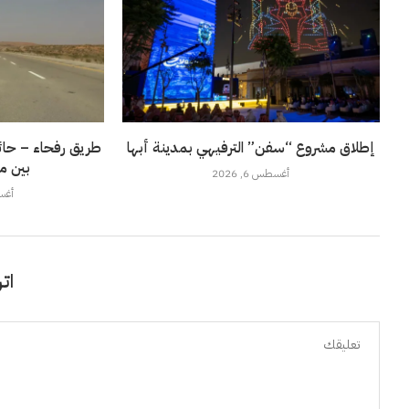
إطلاق مشروع “سفن” الترفيهي بمدينة أبها
طريق رفحاء – حائل
بين م
أغسطس 6, 2026
أغسطس
اتر