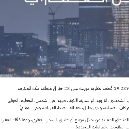
، الشميسي، التروية، الراشدية، الكوثر، طيبة، عين شمس، الحطيم، العوالي،
لفرقان، العسلية، وادي جليل، جعرانة، الصفا، الغزيات، وحي المقام).
لمناطق المعلنة من خلال موقع أو تطبيق السجل العقاري، ودعا مُلّاك العقارا