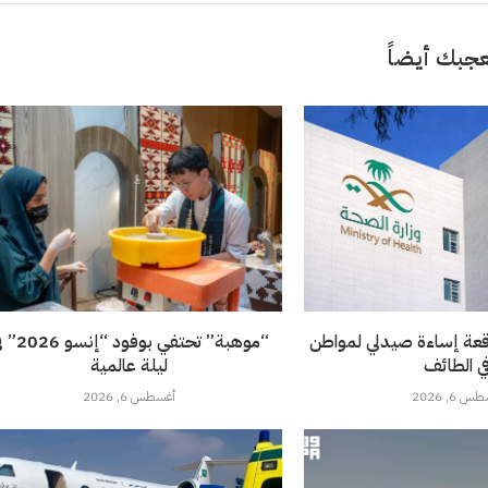
جبك أيضاً
قعة إساءة صيدلي لمواطن
“موهبة” تحتفي بوفود 
ي الطائف
ليلة عالمية
 6, 2026
أغسطس 6, 2026