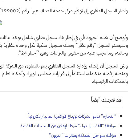
وأشار السجل العقاري إلى توفير مركز خدمة العملاء عبر الرقم (199002) للإجابة على استفسارات الملاك حول إجراءات وخطوات التسجيل.
وأوضح أن هذه الجهود تأتي في إطار بناء سجل عقاري شامل يوحّد بيانات ال
وسيصدر السجل “رقم عقار” وصك تسجيل ملكية لكل وحدة عقارية يتم تسج
وحالته، وما يترتب عليه من حقوق والتزامات.وفق “أخبار 24”.
وبيّن السجل أن إنشاء وإدارة السجل العقاري يتم بالتعاون مع الشركة الو
ومنصة رقمية متكاملة، استناداً إلى قرارات مجلس الوزراء وأحكام نظام ا
بالممكنات الرئيسية.
قد تعجبك أيضاً
“التجارة” تدعو الشركات لإيداع قوائمها المالية إلكترونياً
موافقة “الغذاء والدواء” شرط للإعلان عن المنتجات الغذائية
مراقبة سواحل المملكة بطائرات “الدرون”