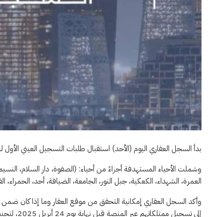
بدأ السجل العقاري اليوم (الأحد) استقبال طلبات التسجيل العيني الأول لـ19,239 قطعة عقارية موزعة على 28 حيًا في منطقة مكة المكرمة.
وشملت الأحياء المستهدفة أجزاءً من أحياء: (الصفوة، دار السلام، النسيم
العمرة، الشهداء، الكعكية، جبل النور، الجامعة، الضيافة، أحد، الحمراء، ا
وأكد السجل العقاري إمكانية التحقق من موقع العقار وما إذا كان ضمن ا
إلى تسجيل ممتلكاتهم عبر المنصة قبل نهاية يوم 24 أبريل 2025، لتجنب العقوبات والغرامات المحددة.