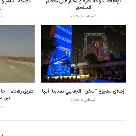
توقعات بموجة حارة وأمطار على معظم
“الصحة” تباشر وا
المناطق
ف
أغسطس 6, 2026
أغسطس
إطلاق مشروع “سفن” الترفيهي بمدينة أبها
طريق رفحاء – حائل
بين م
أغسطس 6, 2026
أغسطس
اتر