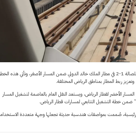
أعلنت النقل العام لمدينة الرياض، عن بدء تشغيل محطة قطار الرياض للصالة 1-2 في مطار الملك خالد الدولي ضمن المسار الأصفر، وتأتي هذه ال
وتعزيز ربط المطار بمناطق الرياض المختلفة.
المسار الأخضر لقطار الرياض، ويستعد النقل العام بالعاصمة لتشغيل المسار
ز” ضمن خطة التشغيل التتابعي لمسارات قطار الرياض.
ن بينها أربع محطات رئيسية، صُممت بمواصفات هندسية حديثة تجعلها وجهة متعددة الاستخدا