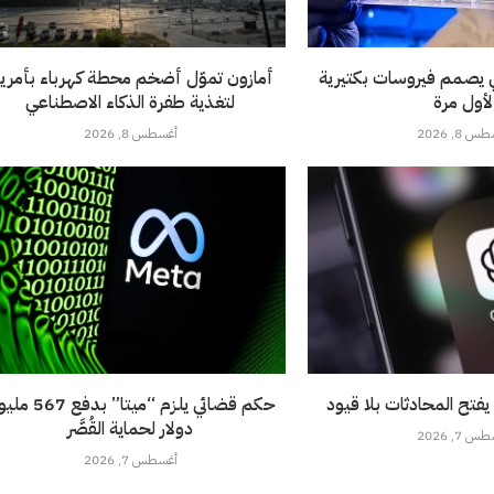
ي يصمم فيروسات بكتيرية
أمازون تموّل أضخم محطة كهرباء بأمريك
لأول مرة
لتغذية طفرة الذكاء الاصطناعي
 8, 2026
أغسطس 8, 2026
فتح المحادثات بلا قيود
حكم قضائي يلزم “ميتا” بدف
دولار لحماية القُصَّر
 7, 2026
أغسطس 7, 2026