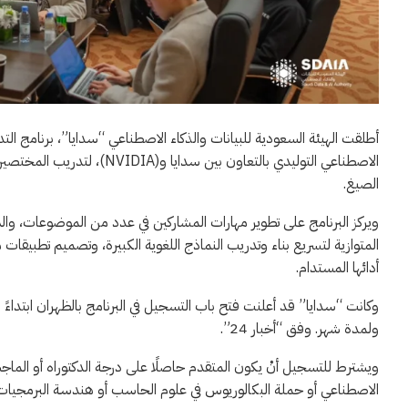
أطلقت الهيئة السعودية للبيانات والذكاء الاصطناعي “سدايا”، برنامج التدر
الاصطناعي التوليدي بالتعاون ب
الصيغ.
ويركز البرنامج على تطوير مهارات المشاركين في عدد من الموضوعات، وا
المتوازية لتسريع بناء وتدريب النماذج اللغوية الكبيرة، وتصميم تطبيقات
أدائها المستدام.
ولمدة شهر. وفق “أخبار 24”.
ويشترط للتسجيل أنْ يكون المتقدم حاصلًا على درجة الدكتوراه أو الماجس
الاصطناعي أو حملة البكالوريوس في علوم الحاسب أو هندسة البرمجيات ب