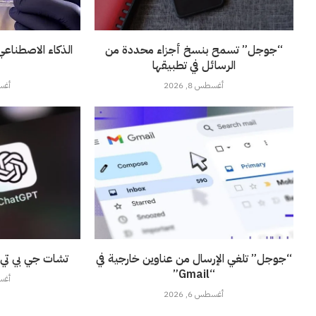
“جوجل” تسمح بنسخ أجزاء محددة من
الذكاء الاصطناع
الرسائل في تطبيقها
أغسطس 8, 2026
أغسطس
“جوجل” تلغي الإرسال من عناوين خارجية في
تشات جي بي تي ي
“Gmail”
أغسطس
أغسطس 6, 2026