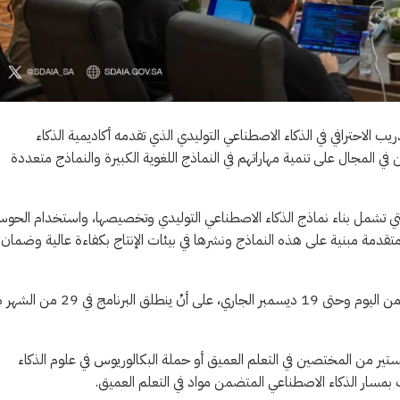
يب الاحترافي في الذكاء الاصطناعي التوليدي الذي تقدمه أكاديمية الذكاء
ين سدايا و(NVIDIA)، لتدريب المختصين في المجال على تنمية مهاراتهم في النماذج اللغوية الكبيرة والنماذج متعددة
لتي تشمل بناء نماذج الذكاء الاصطناعي التوليدي وتخصيصها، واستخدام الحوس
 متقدمة مبنية على هذه النماذج ونشرها في بيئات الإنتاج بكفاءة عالية وضمان
وكانت “سدايا” قد أعلنت فتح باب التسجيل في البرنامج بالظهران ابتداءً من اليوم وحتى 19 ديسمبر الجاري، على أنْ ينط
تير من المختصين في التعلم العميق أو حملة البكالوريوس في علوم الذكاء
مسار الذكاء الاصطناعي المتضمن مواد في التعلم العميق.