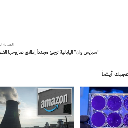
المقالة الت
“سبايس وان” اليابانية ترجئ مجدداً إطلاق صاروخها الفض
جبك أيضاً