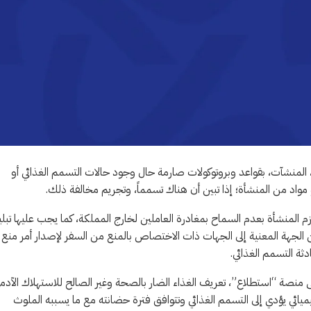
ان، المنشآت، بقواعد وبروتوكولات صارمة حال وجود حالات التسمم الغذائي أو
 مواد من المنشأة؛ إذا تبين أن هناك تسمماً، وتجريم مخالفة ذلك.
زم المنشأة بعدم السماح بمغادرة العاملين لخارج المملكة، كما يجب عليها تبلي
من الجهة المعنية إلى الجهات ذات الاختصاص بالمنع من السفر لإصدار أمر منع
ثة التسمم الغذائي.
ى منصة “استطلاع”، تعريف الغذاء الضار بالصحة وغير الصالح للاستهلاك الآدم
ميائي يؤدي إلى التسمم الغذائي وتتوافق فترة حضانته مع ما يسببه الملوث