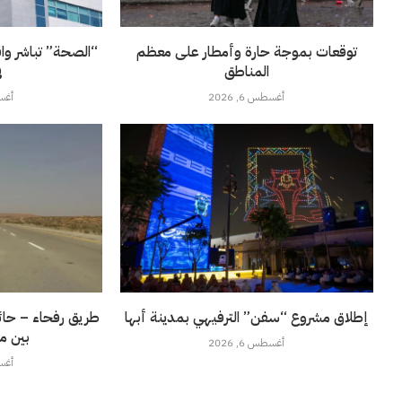
توقعات بموجة حارة وأمطار على معظم
“الصحة” تباشر وا
المناطق
ف
أغسطس 6, 2026
أغسطس
إطلاق مشروع “سفن” الترفيهي بمدينة أبها
طريق رفحاء – حائل
بين م
أغسطس 6, 2026
أغسطس