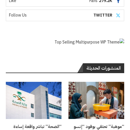
Like
Fans
279.2K
Follow Us
TWITTER
المنشورات الحديثة
“موهبة” تحتفي بوفود “إنسو
“الصحة” تباشر واقعة إساءة