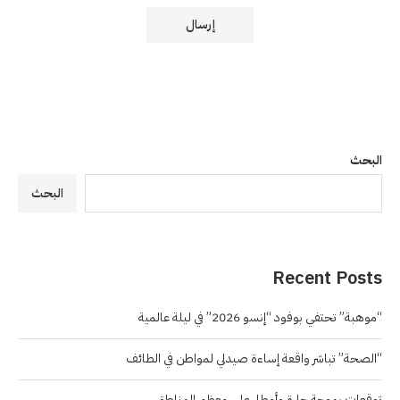
البحث
البحث
Recent Posts
“موهبة” تحتفي بوفود “إنسو 2026” في ليلة عالمية
“الصحة” تباشر واقعة إساءة صيدلي لمواطن في الطائف
توقعات بموجة حارة وأمطار على معظم المناطق