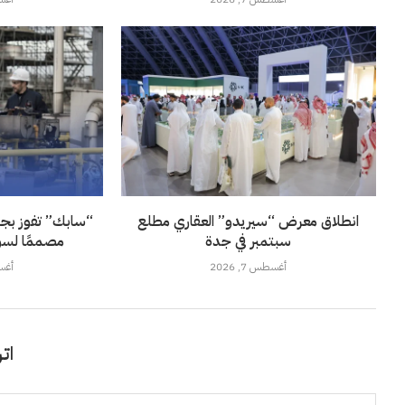
انطلاق معرض “سيريدو” العقاري مطلع
“سابك” تفوز بجائز
سبتمبر في جدة
مصممًا لسو
أغسطس 7, 2026
أغسطس
اتر