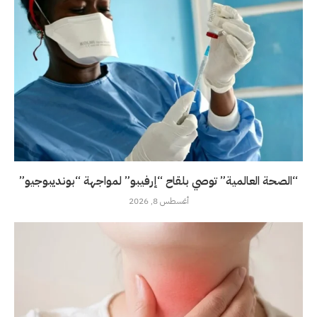
“الصحة العالمية” توصي بلقاح “إرفيبو” لمواجهة “بونديبوجيو”
أغسطس 8, 2026