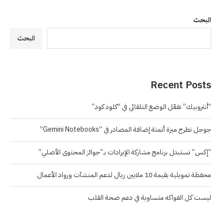
البحث
البحث
Recent Posts
“أنثروبيك” تفعّل الوضع التلقائي في “كلود كود”
جوجل تطرح ميزة أتمتة إضافة المصادر في “Gemini Notebooks”
“إكس” تستبدل برنامج مشاركة الإيرادات بـ”جوائز المحتوى الأصلي”
محفظة تمويلية بقيمة 10 ملايين ريال لدعم المنشآت ورواد الأعمال
ليست كل الفواكه متساوية في دعم صحة القلب