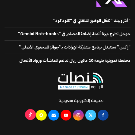
“أنثروبيك” تفعّل الوضع التلقائي في “كلود كود”
جوجل تطرح ميزة أتمتة إضافة المصادر في “Gemini Notebooks”
“إكس” تستبدل برنامج مشاركة الإيرادات بـ”جوائز المحتوى الأصلي”
محفظة تمويلية بقيمة 10 ملايين ريال لدعم المنشآت ورواد الأعمال