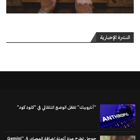
النشرة الإخبارية
“أنثروبيك” تفعّل الوضع التلقائي في “كلود كود”
جوجل تطرح ميزة أتمتة إضافة المصادر في “Gemini