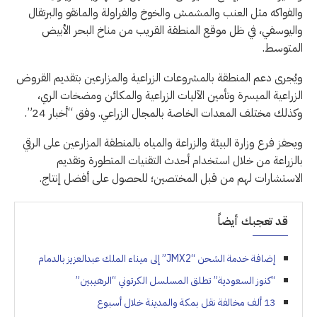
والفواكه مثل العنب والمشمش والخوخ والفراولة والمانقو والبرتقال
واليوسفي، في ظل موقع المنطقة القريب من مناخ البحر الأبيض
المتوسط.
ويُجرى دعم المنطقة بالمشروعات الزراعية والمزارعين بتقديم القروض
الزراعية الميسرة وتأمين الآليات الزراعية والمكائن ومضخات الري،
وكذلك مختلف المعدات الخاصة بالمجال الزراعي. وفق “أخبار 24”.
ويحفز فرع وزارة البيئة والزراعة والمياه بالمنطقة المزارعين على الرقي
بالزراعة من خلال استخدام أحدث التقنيات المتطورة وتقديم
الاستشارات لهم من قبل المختصين؛ للحصول على أفضل إنتاج.
قد تعجبك أيضاً
إضافة خدمة الشحن “JMX2” إلى ميناء الملك عبدالعزيز بالدمام
“كنوز السعودية” تطلق المسلسل الكرتوني “الرهيبين”
13 ألف مخالفة نقل بمكة والمدينة خلال أسبوع