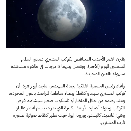
يقترن القمر الأحدب المتناقص بكوكب المشتري عملاق النظام
الشمسي اليوم (الأحد)، ويفصل بينهما 5 درجات في ظاهرة مشاهدة
بسهولة بالعين المجردة.
وأفاد رئيس الجمعية الفلكية بجدة المهندس ماجد أبو زاهرة، أن
كوكب المشتري سيبدو كنقطة بيضاء ساطعة للراصد بالعين المجردة،
وعند رصده من خلال المنظار أو تلسكوب صغير سيشاهد قرص
الكوكب وحوله أقماره الأربعة الكبيرة التي تعرف باسم أقمار غاليلو
وهي: غانميد، كاليستو، يوروبا، ايوا، حيث تظهر كنقاط ضوئية صغيرة
قرب المشتري.