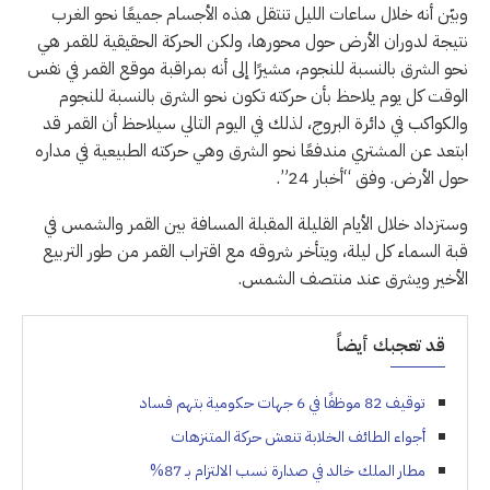
وبيّن أنه خلال ساعات الليل تنتقل هذه الأجسام جميعًا نحو الغرب
نتيجة لدوران الأرض حول محورها، ولكن الحركة الحقيقية للقمر هي
نحو الشرق بالنسبة للنجوم، مشيرًا إلى أنه بمراقبة موقع القمر في نفس
الوقت كل يوم يلاحظ بأن حركته تكون نحو الشرق بالنسبة للنجوم
والكواكب في دائرة البروج، لذلك في اليوم التالي سيلاحظ أن القمر قد
ابتعد عن المشتري مندفعًا نحو الشرق وهي حركته الطبيعية في مداره
حول الأرض. وفق “أخبار 24”.
وستزداد خلال الأيام القليلة المقبلة المسافة بين القمر والشمس في
قبة السماء كل ليلة، ويتأخر شروقه مع اقتراب القمر من طور التربيع
الأخير ويشرق عند منتصف الشمس.
قد تعجبك أيضاً
توقيف 82 موظفًا في 6 جهات حكومية بتهم فساد
أجواء الطائف الخلابة تنعش حركة المتنزهات
مطار الملك خالد في صدارة نسب الالتزام بـ 87%