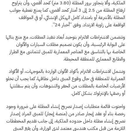
الملكية، وألا يتجاوز بروز المظلة (3.80 متر) كحد أقصى، وأن يتراوح
ارتفاع المظلة من 2.5 إلى 3 أمتار كحد أقصى، كما يمنع تغطية جوانب
المظلة بالأشرعة أو بامتداد كامل الهيكل الإنشائي، أو في المواقف
الواقعة على زاوية الارتداد. وفق “أخبار 24”.
وتتضمن الاشتراطات الالتزام بتوحيد أبعاد تنفيذ المظلات، مع منع بنائها
على البوابة الرئيسية، وأن يكون تصميم مظلات السيارات والألوان
الخاصة بها بالتناسق مع العناصر المعمارية للمبنى لتتماشى مع الطراز
والطابع المعماري للمنطقة المحيطة.
وتشمل الاشتراطات الالتزام بأكواد الألوان الواردة بالموجهات، أو الأكواد
العمرانية للمنطقة في حال وقوع المبنى داخل نطاقها، كما يجب أن تخلو
الأرضيات الخاصة بالمظلات من الحفر والتشوهات، وأن يتم سفلتتها
أو رصفها بالإنترلوك بشكل كامل.
واحتوت قائمة متطلبات إصدار تصريح إنشاء المظلة على ضرورة وجود
رخصة بناء أو عقد إيجار صادر من (منصة إيجار) للمبنى المراد إصدار
تصريح إنشاء مظلة داخل حدوده الملكية، إلى جانب تقديم المخططات
اللازمة من قبل مكتب هندسي معتمد لدى الوزارة، وأن يقع المبنى