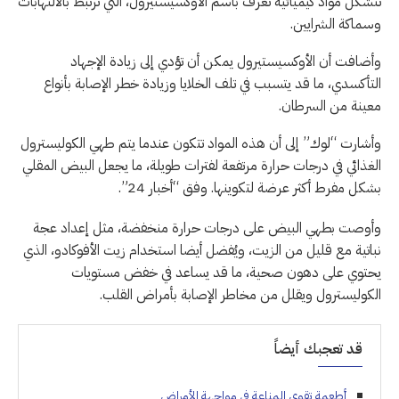
تتشكل مواد كيميائية تعرف باسم الأوكسيستيرول، التي ترتبط بالالتهابات
وسماكة الشرايين.
وأضافت أن الأوكسيستيرول يمكن أن تؤدي إلى زيادة الإجهاد
التأكسدي، ما قد يتسبب في تلف الخلايا وزيادة خطر الإصابة بأنواع
معينة من السرطان.
وأشارت “لوك” إلى أن هذه المواد تتكون عندما يتم طهي الكوليسترول
الغذائي في درجات حرارة مرتفعة لفترات طويلة، ما يجعل البيض المقلي
بشكل مفرط أكثر عرضة لتكوينها. وفق “أخبار 24”.
وأوصت بطهي البيض على درجات حرارة منخفضة، مثل إعداد عجة
نباتية مع قليل من الزيت، ويُفضل أيضا استخدام زيت الأفوكادو، الذي
يحتوي على دهون صحية، ما قد يساعد في خفض مستويات
الكوليسترول ويقلل من مخاطر الإصابة بأمراض القلب.
قد تعجبك أيضاً
أطعمة تقوي المناعة في مواجهة الأمراض