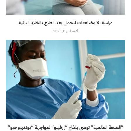
دراسة: لا مضاعفات للحمل بعد العلاج بالخلايا التائية
أغسطس 8, 2026
“الصحة العالمية” توصي بلقاح “إرفيبو” لمواجهة “بونديبوجيو”