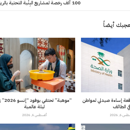
100 ألف رخصة لمشاريع البِنْية التحتية بالرياض
جبك أيضاً
قعة إساءة صيدلي لمواطن
“موهبة” تحتفي بوفود 
ي الطائف
ليلة عالمية
 6, 2026
أغسطس 6, 2026