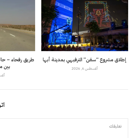
إطلاق مشروع “سفن” الترفيهي بمدينة أبها
طريق رفحاء – حائل
بين م
أغسطس 6, 2026
أغسطس
اتر