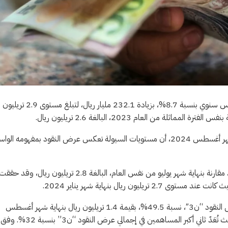
سجلت مستويات السيولة في منظومة الاقتصاد السعودي، نموًا على أساس سنوي بنسبة 8.7%، بزيادة 232.1 مليار ريال، لتبلغ مستوى 2.9 تريليون
وأوضحت بيانات النشرة الإحصائية الشهرية للبنك المركزي السعودي لشهر أغسطس 2024، أن مستويات السيولة تعكس عرض النقود بمفهومه ال
ونمت السيولة بنسبة 1.3% على أساس شهري، بزيادة 36.8 مليار ريال، مقارنة بنهاية شهر يوليو من نفس العام، البالغة 2.8 تريليون ريال، وقد حقق
وسجلت “الودائع تحت الطلب”، التي تُعَدّ الأكبر مساهمة في إجمالي عرض النقود “ن3″، نسبة 49.5%، بقيمة 1.4 تريليون ريال بنهاية شهر أغسطس
2024، بينما سجلت “الودائع الزمنية والادخارية” 929.5 مليار ريال، حيث تُعَدّ ثاني أكبر المساهمين في إجمالي عرض النقود “ن3” بنسبة 32%. وفق