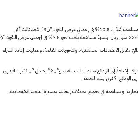
وبلغت “الودائع الأخرى شِبه النقدية” مستوى 313.2 مليار ريال، بنسبة مساهمة تُقدَّر بـ 10.8% في إجمالي عرض النقود “ن3″، لتُعد ثالث أكبر
ائع مقابل الاعتمادات المستندية، والتحويلات القائمة، وعمليات إعادة الشراء
وتحتوي السيولة المحلية على “ن1″ الذي يشمل النقد المتداول خارج البنوك، إضافةً إلى الودائع تحت الطلب فقط، و”ن2” يشمل “ن1″، إضافة إلى
التجارية، ومساهمة في تحقيق معدلات إيجابية بمسيرة التنمية الاقتصادية.