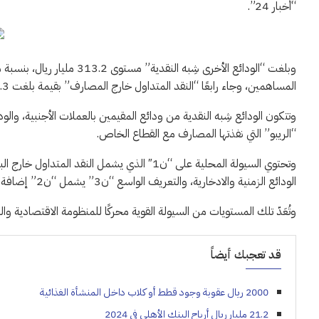
“أخبار 24”.
المساهمين، وجاء رابعًا “النقد المتداول خارج المصارف” بقيمة بلغت 226.3 مليار ريال، بنسبة مساهمة بلغت نحو 7.8% في إجمالي عرض النقود “ن3”.
وتتكون الودائع شِبه النقدية من ودائع المقيمين بالعملات الأجنبية، والود
“الريبو” التي نفذتها المصارف مع القطاع الخاص.
الودائع الزمنية والادخارية، والتعريف الواسع “ن3” يشمل “ن2” إضافة إلى الودائع الأخرى شِبه النقدية.
وتُعَدّ تلك المستويات من السيولة القوية محركًا للمنظومة الاقتصادية و
قد تعجبك أيضاً
2000 ريال عقوبة وجود قطط أو كلاب داخل المنشأة الغذائية
21.2 مليار ريال أرباح البنك الأهلي في 2024