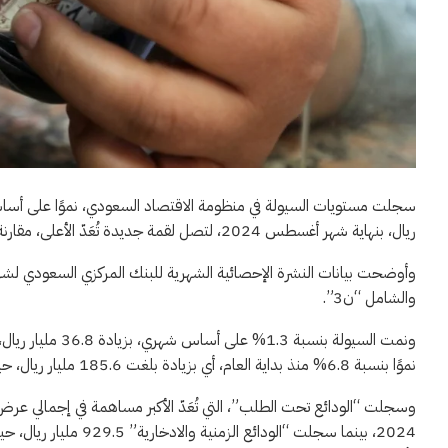
ريال، بنهاية شهر أغسطس 2024، لتصل لقمة جديدة تُعَدّ الأعلى، مقارنة بنفس الفترة المماثلة من العام 2023، البالغة 2.6 تريليون ريال.
والشامل “ن3”.
نموًا بنسبة 6.8% منذ بداية العام، أي بزيادة بلغت 185.6 مليار ريال، حيث كانت عند مستوى 2.7 تريليون ريال بنهاية شهر يناير 2024.