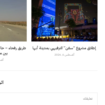
إطلاق مشروع “سفن” الترفيهي بمدينة أبها
طريق رفحاء – حائل
بين م
أغسطس 6, 2026
أغسطس
اتر