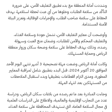
وشددت أمانة المنطقة مع بدء تطبيق التغليف الآمن، على ضرورة
التأكّد من سلامة الطلبات وخلوها من أي عبث لحظة استلامها، بهدف
الحفاظ على سلامة صاحب الطلب، والإجراءات الوقائية، وتعزيز البيئة
الآمنة المستدامة.
وأوضحت أن معايير التغليف الآمن، تشمل جودة وسلامة الغذاء،
والتغليف المحكم والآمن للطلبات، وضمان منع العبث وسهولة
رصده، وذلك بهدف الحفاظ على سلامة وصحة سكان وزوار منطقة
الرياض وحماية المستهلك.
وكانت أمانة الرياض وضعت مهلة تصحيحية 3 أشهر تنتهي اليوم الأحد
الموافق 20 أكتوبر 2024، قبل البدء بتطبيق شامل لمراقبة المعايير
المطورة، ومدى التزام القطاعات بتطبيقها وبدء استقبال الملاحظات
من المستهلكين بعد انتهاء المهلة.
وجاءت المبادرة بعد ما تم رصده من بلاغات سكان الرياض، ودراسة
عدد من التجارب الإقليمية والعالمية، والاطلاع على الدراسات العلمية
في مجال السلامة العامة، التي تستهدف المحافظة على سلامة الغذاء،