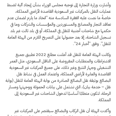
وأشارت وزارة التجارة إلى توجيه مجلس الوزراء بشأن إيجاد آلية لضبط
عمليات النقل بالمركبات غير السعودية القاصدة لأراضي المملكة،
خاصةً ما نصت عليه الفقرة السادسة منه “اتخاذ ما يلزم لضمان عدم
تعاقد التجار والمصانع والمستوردين والمؤسسات والشركات وما في
حكمها مع شاحنات أجنبية للنقل في المملكة، أو في بلد ثالث غير بلد
تسجيل الشاحنة، إلا بعد حصولها على التصريح اللازم من الهيئة العامة
للنقل”. وفق “أخبار 24”.
وكانت الهيئة العامة للنقل قد أعلنت مطلع 2022 تطبيق جميع
الاشتراطات والمتطلبات المفروضة على الناقل السعودي، مثل العمر
التشغيلي وجهاز التتبع وغير ذلك، على جميع المركبات غير السعودية
القاصدة والعابرة لأراضي المملكة، واعتماد العمل في نشاط نقل
البضائع بوثيقة نقل البضائع الصادرة من بوابة الهيئة العامة للنقل (بوابة
نقل – خدمة بيان)، التي تشتمل على بيانات الحمولة ووجهتها ومسار
الرحلة، لتكون متطلبًا أساسيًا لدخول الشاحنات غير السعودية إلى
المملكة.
وأكدت الهيئة أن نقل الركاب والبضائع سيقتصر على المركبات غير