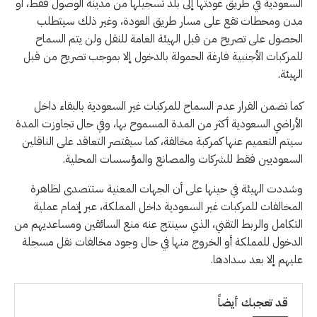
السعودية في طريق عودتها إلى بلد تسجيلها من مدينة الوصول فقط، أو
مدن ومحطات تقع على مسار طريق العودة، وغير ذلك سيتطلب
الحصول على تصريح من قبل الهيئة العامة للنقل ولن يتم السماح
للمركبات الأجنبية فارغة الحمولة بالدخول إلا بموجب تصريح من قبل
الهيئة.
كما تضمن القرار عدم السماح للمركبات غير السعودية بالبقاء داخل
الأراضي السعودية أكثر من المدة المسموح بها، وفي حال تجاوزت المدة
سيتم التعميم عنها كمركبة مخالفة، كما سيقتصر التعاقد على الناقلين
السعوديين فقط للشركات والمصانع والمؤسسات المحلية.
وشددت الهيئة في حينها على أن الجهات المعنية ستتصدى لظاهرة
المخالفات للمركبات غير السعودية داخل المملكة، عبر إتمام عملية
التكامل والربط التقني، الذي سينتج عنه منع السائقين ومساعديهم من
الدخول للمملكة أو الخروج منها في حال وجود مخالفات نقل مسجلة
عليهم إلا بعد سدادها.
قد تعجبك أيضاً