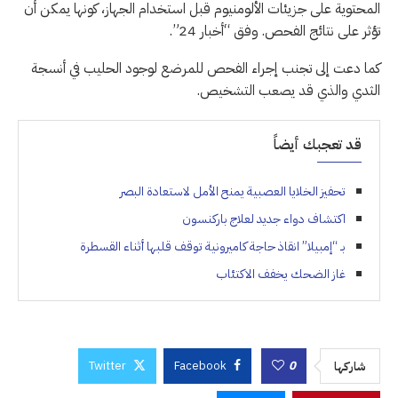
المحتوية على جزيئات الألومنيوم قبل استخدام الجهاز، كونها يمكن أن
تؤثر على نتائج الفحص. وفق “أخبار 24”.
كما دعت إلى تجنب إجراء الفحص للمرضع لوجود الحليب في أنسجة
الثدي والذي قد يصعب التشخيص.
قد تعجبك أيضاً
تحفيز الخلايا العصبية يمنح الأمل لاستعادة البصر
اكتشاف دواء جديد لعلاج باركنسون
بـ “إمبيلا” انقاذ حاجة كاميرونية توقف قلبها أثناء القسطرة
غاز الضحك يخفف الاكتئاب
Twitter
Facebook
0
شاركها