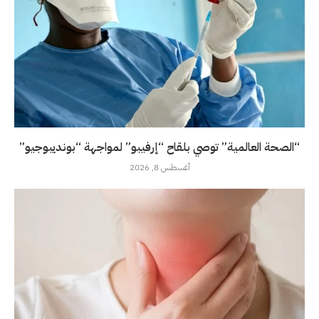
“الصحة العالمية” توصي بلقاح “إرفيبو” لمواجهة “بونديبوجيو”
أغسطس 8, 2026