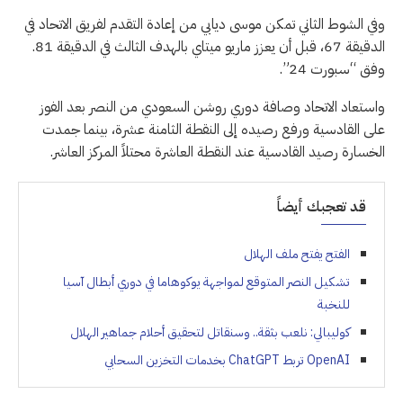
وفي الشوط الثاني تمكن موسى ديابي من إعادة التقدم لفريق الاتحاد في
الدقيقة 67، قبل أن يعزز ماريو ميتاي بالهدف الثالث في الدقيقة 81.
وفق “سبورت 24”.
واستعاد الاتحاد وصافة دوري روشن السعودي من النصر بعد الفوز
على القادسية ورفع رصيده إلى النقطة الثامنة عشرة، بينما جمدت
الخسارة رصيد القادسية عند النقطة العاشرة محتلاً المركز العاشر.
قد تعجبك أيضاً
الفتح يفتح ملف الهلال
تشكيل النصر المتوقع لمواجهة يوكوهاما في دوري أبطال آسيا
للنخبة
كوليبالي: نلعب بثقة.. وسنقاتل لتحقيق أحلام جماهير الهلال
OpenAI تربط ChatGPT بخدمات التخزين السحابي