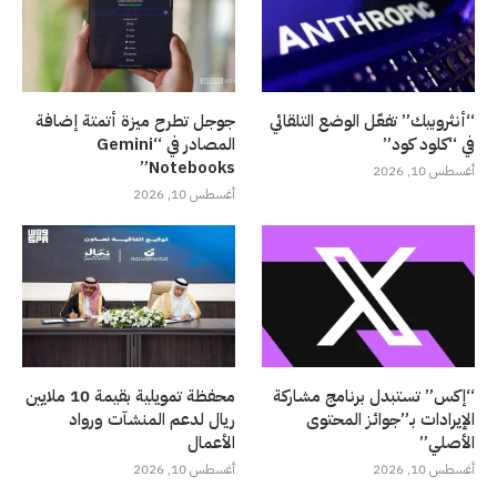
“أنثروبيك” تفعّل الوضع التلقائي
جوجل تطرح ميزة أتمتة إضافة
في “كلود كود”
المصادر في “Gemini
Notebooks”
أغسطس 10, 2026
أغسطس 10, 2026
“إكس” تستبدل برنامج مشاركة
محفظة تمويلية بقيمة 10 ملايين
الإيرادات بـ”جوائز المحتوى
ريال لدعم المنشآت ورواد
الأصلي”
الأعمال
أغسطس 10, 2026
أغسطس 10, 2026