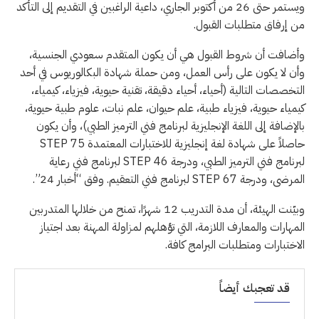
ويستمر حتى 26 من أكتوبر الجاري، داعية الراغبين في التقديم إلى التأكد
من إرفاق متطلبات القبول.
وأضافت أن شروط القبول هي أن يكون المتقدم سعودي الجنسية،
وأن لا يكون على رأس العمل، ومن حملة شهادة البكالوريوس في أحد
التخصصات التالية (أحياء، أحياء دقيقة، تقنية حيوية، فيزياء، كيمياء،
كيمياء حيوية، فيزياء طبية، علم حيوان، علم نبات، علوم طبية حيوية،
بالإضافة إلى اللغة الإنجليزية لبرنامج فني الترميز الطبي)، وأن يكون
حاصلاً على شهادة لغة إنجليزية للاختبارات المعتمدة STEP 75
لبرنامج فني الترميز الطبي، ودرجة STEP 46 لبرنامج فني رعاية
المرضى، ودرجة STEP 67 لبرنامج فني التعقيم. وفق “أخبار 24”.
وبيّنت الهيئة، أن مدة التدريب 12 شهرًا، تمنح من خلالها المتدربين
المهارات والمعارف اللازمة، التي تؤهلهم لمزاولة المهنة بعد اجتياز
الاختبارات ومتطلبات البرامج كافة.
قد تعجبك أيضاً