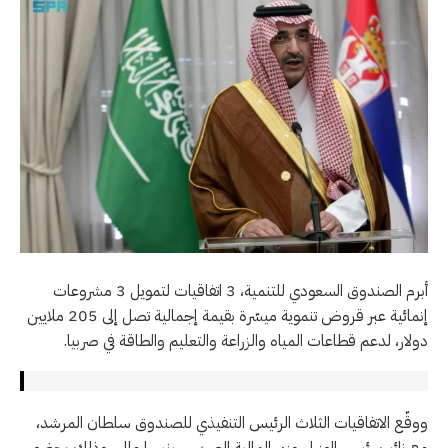
أبرم الصندوق السعودي للتنمية، 3 اتفاقيات لتمويل 3 مشروعات
إنمائية عبر قروض تنموية ميسّرة بقيمة إجمالية تصل إلى 205 ملايين
دولار، لدعم قطاعات المياه والزراعة والتعليم والطاقة في صربيا.
ووقّع الاتفاقيات الثلاث الرئيس التنفيذي للصندوق سلطان المرشد،
مع نائب رئيس الوزراء وزير المالية الصربي سينيسا مالي، وذلك بحضور