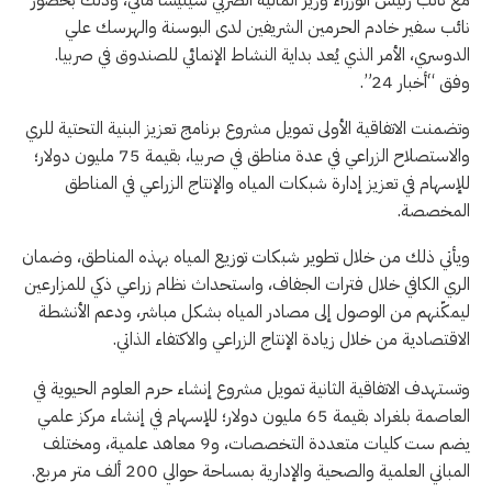
نائب سفير خادم الحرمين الشريفين لدى البوسنة والهرسك علي
الدوسري، الأمر الذي يُعد بداية النشاط الإنمائي للصندوق في صربيا.
وفق “أخبار 24”.
وتضمنت الاتفاقية الأولى تمويل مشروع برنامج تعزيز البنية التحتية للري
والاستصلاح الزراعي في عدة مناطق في صربيا، بقيمة 75 مليون دولار؛
للإسهام في تعزيز إدارة شبكات المياه والإنتاج الزراعي في المناطق
المخصصة.
ويأتي ذلك من خلال تطوير شبكات توزيع المياه بهذه المناطق، وضمان
الري الكافي خلال فترات الجفاف، واستحداث نظام زراعي ذكي للمزارعين
ليمكّنهم من الوصول إلى مصادر المياه بشكل مباشر، ودعم الأنشطة
الاقتصادية من خلال زيادة الإنتاج الزراعي والاكتفاء الذاتي.
وتستهدف الاتفاقية الثانية تمويل مشروع إنشاء حرم العلوم الحيوية في
العاصمة بلغراد بقيمة 65 مليون دولار؛ للإسهام في إنشاء مركز علمي
يضم ست كليات متعددة التخصصات، و9 معاهد علمية، ومختلف
المباني العلمية والصحية والإدارية بمساحة حوالي 200 ألف متر مربع.