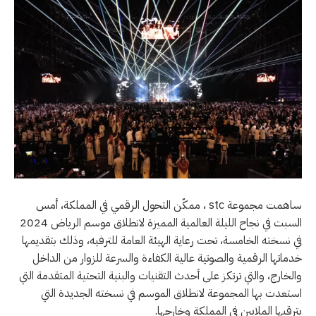
ساهمت مجموعة stc ، ممكّن التحول الرقمي في المملكة، أمس
السبت في نجاح الليلة العالمية المميزة لانطلاق موسم الرياض 2024
في نسخته الخامسة، تحت رعاية الهيئة العامة للترفيه، وذلك بتقديمها
خدماتها الرقمية والصوتية عالية الكفاءة والسرعة للزوار من الداخل
والخارج، والتي ترتكز على أحدث التقنيات والبنية التحتية المتقدمة التي
استعدت بها المجموعة لانطلاق الموسم في نسخته الجديدة التي
يترقبها الملايين في المملكة وخارجها.