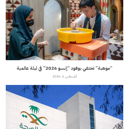
“موهبة” تحتفي بوفود “إنسو 2026” في ليلة عالمية
أغسطس 6, 2026