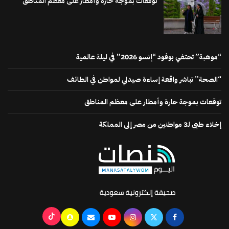
توقعات بموجة حارة وأمطار على معظم المناطق
“موهبة” تحتفي بوفود “إنسو 2026” في ليلة عالمية
“الصحة” تباشر واقعة إساءة صيدلي لمواطن في الطائف
توقعات بموجة حارة وأمطار على معظم المناطق
إخلاء طبي لـ3 مواطنين من مصر إلى المملكة