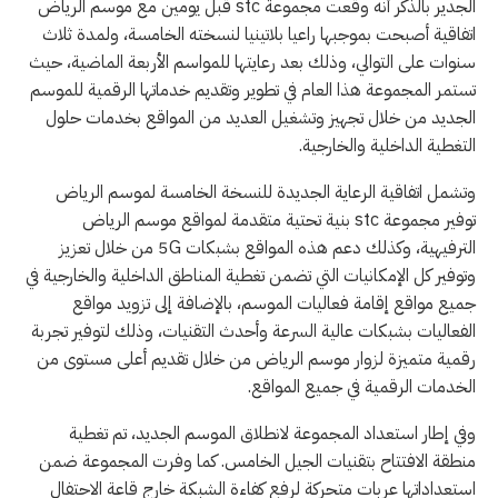
الجدير بالذكر أنه وقعت مجموعة stc قبل يومين مع موسم الرياض
اتفاقية أصبحت بموجبها راعيا بلاتينيا لنسخته الخامسة، ولمدة ثلاث
سنوات على التوالي، وذلك بعد رعايتها للمواسم الأربعة الماضية، حيث
تستمر المجموعة هذا العام في تطوير وتقديم خدماتها الرقمية للموسم
الجديد من خلال تجهيز وتشغيل العديد من المواقع بخدمات حلول
التغطية الداخلية والخارجية.
وتشمل اتفاقية الرعاية الجديدة للنسخة الخامسة لموسم الرياض
توفير مجموعة stc بنية تحتية متقدمة لمواقع موسم الرياض
الترفيهية، وكذلك دعم هذه المواقع بشبكات 5G من خلال تعزيز
وتوفير كل الإمكانيات التي تضمن تغطية المناطق الداخلية والخارجية في
جميع مواقع إقامة فعاليات الموسم، بالإضافة إلى تزويد مواقع
الفعاليات بشبكات عالية السرعة وأحدث التقنيات، وذلك لتوفير تجربة
رقمية متميزة لزوار موسم الرياض من خلال تقديم أعلى مستوى من
الخدمات الرقمية في جميع المواقع.
وفي إطار استعداد المجموعة لانطلاق الموسم الجديد، تم تغطية
منطقة الافتتاح بتقنيات الجيل الخامس. كما وفرت المجموعة ضمن
استعداداتها عربات متحركة لرفع كفاءة الشبكة خارج قاعة الاحتفال