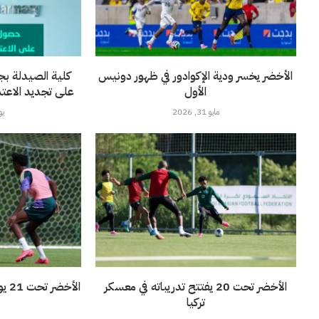
الأخضر يخسر ودية الإكوادور في ظهور دونيس
كلية الصيدلة بج
الأول
على تجديد الاعتماد 
مايو 31, 2026
يونيو
الأخضر تحت 20 يفتتح تدريباته في معسكر
الأ
تركيا