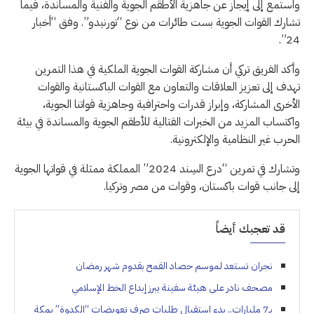
واستمع إلى إيجاز عن جاهزية الأطقم الجوية والفنية والمساندة، فيما
تشارك القوات الجوية بست طائرات من نوع “تورنيدو”. وفق “أخبار
24”.
وأكد الفريق تركي أن مشاركة القوات الجوية الملكية في هذا التمرين
تهدف إلى تعزيز العلاقات والتعاون مع القوات الباكستانية والقوات
الأخرى المشاركة، وإبراز قدرات واحترافية وجاهزية قواتنا الجوية،
واكتساب المزيد من الخبرات القتالية للأطقم الجوية والمساندة في بيئة
الحرب غير النظامية والإلكترونية.
وتشارك في تمرين “درع السِند 2024” المملكة ممثلة في قواتها الجوية
إلى جانب قوات باكستان، وقوات من مصر وتركيا.
قد تعجبك أيضاً
نجران تستعد لموسم حصاد القمح بقدوم شهر رمضان
مصحف نادر على هيئة سفينة يبرز إبداع الخط الإسلامي
بـ7 مليارات.. بدء استقبال طلبات صرف تعويضات “الكدوة” بمكة