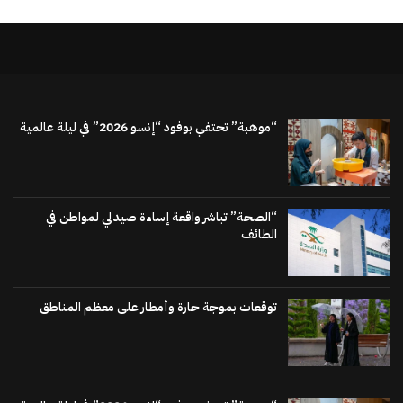
“موهبة” تحتفي بوفود “إنسو 2026” في ليلة عالمية
“الصحة” تباشر واقعة إساءة صيدلي لمواطن في
الطائف
توقعات بموجة حارة وأمطار على معظم المناطق