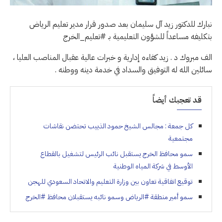
نبارك للدكتور زيد آل سليمان بعد صدور قرار مدير تعليم الرياض
بتكليفه مساعداً للشؤون التعليمية بـ #تعليم_الخرج
الف مبروك د . زيد كفاءه إدارية و خبرات عالية عقبال المناصب العليا ،
سائلين الله له التوفيق والسداد في خدمة دينه ووطنه .
قد تعجبك أيضاً
كل جمعة : مجالس الشيخ حمود الذييب تحتضن نقاشات
مجتمعية
سمو محافظ الخرج يستقبل نائب الرئيس لتشغيل بالقطاع
الأوسط في شركة المياه الوطنية
توقيع اتفاقية تعاون بين وزارة التعليم والاتحاد السعودي للهجن
‏سمو أمير منطقة ⁧‫#الرياض‬⁩ وسمو نائبه يستقبلان محافظ ⁧‫#الخرج‬⁩