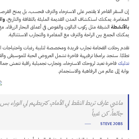
إن السفر الفاخر لا يقتصر على الاسترخاء والترف فحسب، بل يمنح الفرص
المغامرة. يمكنك استكشاف المدن القديمة المليئة بالثقافة والتاريخ،
وال
بالأنشطة
الشيقة مثل ركوب البالون والغوص في أعماق البحار الزرقاء. مع 
يمكنك الجمع بين الراحة والترف مع المغامرة والتجارب الاستثنائية.
تقدم رحلات الفخامة تجارب فريدة ومخصصة لتلبية رغبات واحتياجات النزل
تطلبًا. ستجد برامجًا ترفيهية فاخرة تشمل العروض الحية للموسيقى والف
تدليك
فاخرة تعيد لروحك الاسترخاء، وتجارب تجميلية راقية تنعش جمالك
بوابة إلى عالم من الرفاهية والاستجمام.
ماشي عارف تربط النقط لي الأمام، كتربطهم لي الوراء بس
جائعاً. كن غبياً
STEVE JOBS