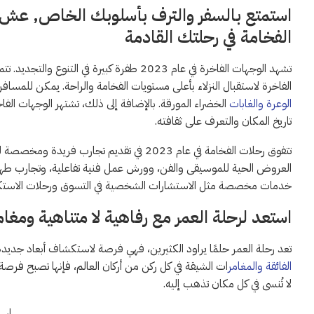
استمتع بالسفر والترف بأسلوبك الخاص, عش 
الفخامة في رحلتك القادمة
تشهد الوجهات الفاخرة في عام 2023 طفرة كبيرة 
الفاخرة لاستقبال النزلاء بأعلى مستويات الفخامة والراحة. يمكن للمساف
الوعرة والغابات
الخضراء المورقة. بالإضافة إلى ذلك، تشتهر الوجهات الفاخر
تاريخ المكان والتعرف على ثقافته.
تتفوق رحلات الفخامة في عام 2023 في تقديم تج
العروض الحية للموسيقى والفن، وورش عمل فنية تفاعلية، وتجارب طهي ف
خدمات مخصصة مثل الاستشارات الشخصية في التسوق ورحلات الاستكشاف 
استعد لرحلة العمر مع رفاهية لا متناهية ومغام
تعد رحلة العمر حلمًا يراود الكثيرين، فهي فرصة لاستكشاف أبعاد جديدة
الفائقة والمغامر
ات الشيقة في كل ركن من أركان العالم، فإنها تصبح فرصة 
لا تُنسى في كل مكان تذهب إليه.
است