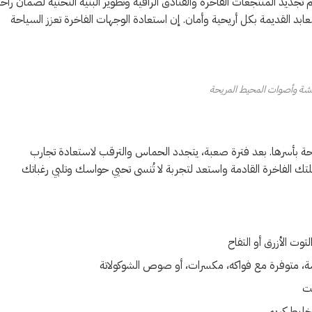
تجديد المنتجعات الفاخرة والفنادق الراقية وتطوير البنية التحتية لضمان راح
بد القديمة بكل أريحية وأمان. إن استعادة الوجهات الفاخرة تعزز السياحة
ة وأصوات المحيط المريحة
احة بأسرها. بعد فترة صعبة، يتجدد الحماس والترقب لاستعادة تجارب
حلتك الفاخرة القادمة واستعد لتجربة لا تُنسى تحيي حواسك وتلبي رغباتك
التوت الأزرق أو التفاح
شة، متوفرة مع فواكه، مكسرات، أو صوص الشوكولاتة
لت
خليط كريمي