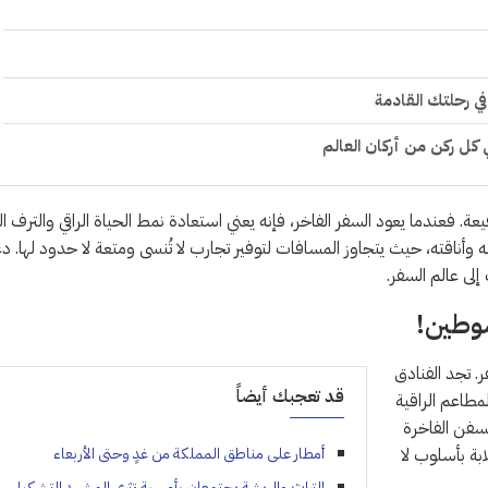
ي رحلتك القادمة
ي كل ركن من أركان العالم
يعة. فعندما يعود السفر الفاخر، فإنه يعني استعادة نمط الحياة الراقي والترف ا
 وأناقته، حيث يتجاوز المسافات لتوفير تجارب لا تُنسى ومتعة لا حدود لها. دع
لى عالم السفر.
سوطين!
ر. تجد الفنادق
قد تعجبك أيضاً
مطاعم الراقية
لسفن الفاخرة
بة بأسلوب لا
أمطار على مناطق المملكة من غدٍ وحتى الأربعاء
التراث والريشة يجتمعان بأمسية تثري المشهد التشكيلي