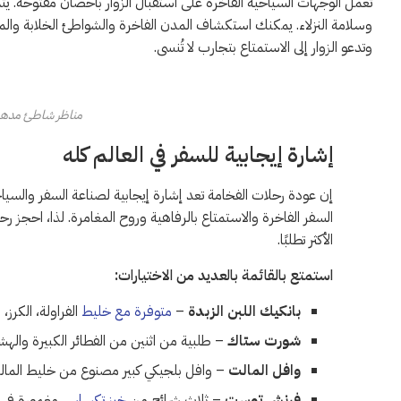
تعمل الوجهات السياحية الفاخرة على استقبال الزوار بأحضان مفتوحة. يتم 
وسلامة النزلاء. يمكنك استكشاف المدن الفاخرة والشواطئ الخلابة والمعا
وتدعو الزوار إلى الاستمتاع بتجارب لا تُنسى.
مناظر شاطئ مدهش
إشارة إيجابية للسفر في العالم كله
إن عودة رحلات الفخامة تعد إشارة إيجابية لصناعة السفر والسي
السفر الفاخرة والاستمتاع بالرفاهية وروح المغامرة. لذا، احجز ر
الأكثر تطلبًا.
استمتع بالقائمة بالعديد من الاختيارات:
بانكيك اللبن الزبدة
–
متوفرة مع خليط
الفراولة، الكرز، 
شورت ستاك
– طلبية من اثنين من الفطائر الكبيرة واله
وافل المالت
– وافل بلجيكي كبير مصنوع من خليط الما
فرنش توست
– ثلاث شرائح من
خبز تكساس
مغمورة في 