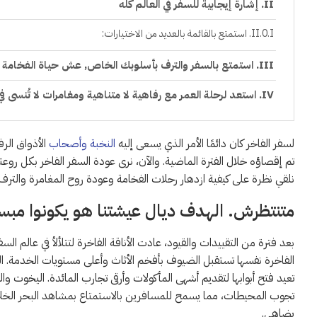
إشارة إيجابية للسفر في العالم كله
استمتع بالقائمة بالعديد من الاختيارات:
استمتع بالسفر والترف بأسلوبك الخاص, عش حياة الفخامة ف
استعد لرحلة العمر مع رفاهية لا متناهية ومغامرات لا تُنسى ف
لسفر الفاخر كان دائمًا الأمر الذي يسعى إليه
النخبة وأصحاب
الأذواق الرف
تم إقصاؤه خلال الفترة الماضية. والآن، نرى عودة السفر الفاخر بكل روعته
نلقي نظرة على كيفية ازدهار رحلات الفخامة وعودة روح المغامرة والترف إ
متنتظرش. الهدف ديال عيشتنا هو يكونوا مب
بعد فترة من التقييدات والقيود، عادت الأناقة الفاخرة لتتلألأ في عالم السف
الفاخرة نفسها تستقبل الضيوف بأفخم الأثاث وأعلى مستويات الخدمة. ال
تعيد فتح أبوابها لتقديم أشهى المأكولات وأرقى تجارب المائدة. اليخوت وا
تجوب المحيطات، مما يسمح للمسافرين بالاستمتاع بمشاهد البحر الخلا
يضاهى.