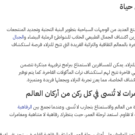
حياة
في التنوع والتجديد. تتمتع العديد من الوجهات السياحية بتطوير البنية التحتية وتجديد المنتجعات
رين اكتشاف الجمال الطبيعي الخلاب للشواطئ الرملية البيضاء و
الجبال
ة بالمعالم الثقافية والتراثية الفريدة التي تتيح للنزلاء فرصة استكشاف
ارب فريدة ومخصصة للنزلاء. يمكن للمسافرين الاستمتاع ببرامج ترفيهية مبتكرة تتضمن
اخرة تتيح لهم استكشاف تراث المأكولات الفاخرة. كما يتم توفير
الخاصة، مما يعزز تجربة النزلاء ويجعلها فريدة ومتميزة.
رات لا تُنسى في كل ركن من أركان العالم
 من العالم والاستمتاع بتجارب لا تُنسى. وعندما تجمع بين
الرفاهية
لا تقاوم. استعد لرحلة العمر، حيث ينتظرك رفاهية لا متناهية ومغامرات
عد للوقوف على أعتاب رحلة العمر المليئة بالرفاهية الفاخرة. ستجد نفسك في