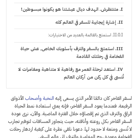
متنتظرش. الهدف ديال عيشتنا هو يكونوا مبسوطين!
إشارة إيجابية للسفر في العالم كله
استمتع بالقائمة بالعديد من الاختيارات:
استمتع بالسفر والترف بأسلوبك الخاص, عش حياة
الفخامة في رحلتك القادمة
استعد لرحلة العمر مع رفاهية لا متناهية ومغامرات لا
تُنسى في كل ركن من أركان العالم
لسفر الفاخر كان دائمًا الأمر الذي يسعى إليه
النخبة وأصحاب
الأذواق
الرفيعة. فعندما يعود السفر الفاخر، فإنه يعني استعادة نمط الحياة
الراقي والترف الذي تم إقصاؤه خلال الفترة الماضية. والآن، نرى عودة
السفر الفاخر بكل روعته وأناقته، حيث يتجاوز المسافات لتوفير تجارب
لا تُنسى ومتعة لا حدود لها. دعونا نلقي نظرة على كيفية ازدهار رحلات
الفخامة وعودة روح المغامرة والترف إلى عالم السفر.