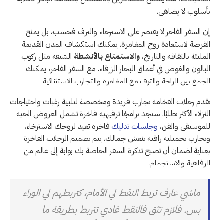
بأسلوب لا يضاهى.
إن السفر الفاخر لا يقتصر على الاسترخاء والترف فحسب، بل يمنح
الفرصة لاستعادة روح المغامرة. يمكنك استكشاف المدن القديمة
المليئة بالثقافة والتاريخ،
والاستمتاع بالأنشطة
الشيقة مثل ركوب
البالون والغوص في أعماق البحار الزرقاء. مع السفر الفاخر، يمكنك
الجمع بين الراحة والترف مع المغامرة والتجارب الاستثنائية.
تقدم رحلات الفخامة تجارب فريدة ومخصصة لتلبية رغبات واحتياجات
النزلاء الأكثر تطلبًا. ستجد برامجًا ترفيهية فاخرة تشمل العروض الحية
للموسيقى والفن،
وجلسات تدليك
فاخرة تعيد لروحك الاسترخاء،
وتجارب تجميلية راقية تنعش جمالك. يتم تصميم الرحلات الفاخرة
بعناية لضمان أن تصبح تذكرة السفر الخاصة بك بوابة إلى عالم من
الرفاهية والاستجمام.
ماشي عارف تربط النقط لي الأمام، كتربطهم لي الوراء
بس. فلازم تثق فالنقط غادي تتربط بطريقة ما