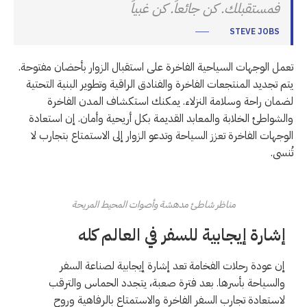
فمستقبلك. كن جائعاً. كن غبياً
STEVE JOBS
تعمل الوجهات السياحية الفاخرة على استقبال الزوار بأحضان مفتوحة.
يتم تجديد المنتجعات الفاخرة والفنادق الراقية وتطوير البنية التحتية
لضمان راحة وسلامة النزلاء. يمكنك استكشاف المدن الفاخرة
والشواطئ الخلابة والمعابد القديمة بكل أريحية وأمان. إن استعادة
الوجهات الفاخرة تعزز السياحة وتدعو الزوار إلى الاستمتاع بتجارب لا
تُنسى.
مناظر شاطئ مدهشة وأصوات المحيط المريحة
إشارة إيجابية للسفر في العالم كله
إن عودة رحلات الفخامة تعد إشارة إيجابية لصناعة السفر
والسياحة بأسرها. بعد فترة صعبة، يتجدد الحماس والترقب
لاستعادة تجارب السفر الفاخرة والاستمتاع بالرفاهية وروح