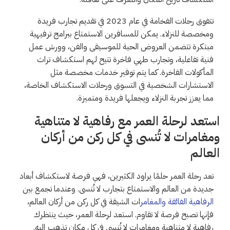
تتفوق رحلات الفخامة في عام 2023 في تقديم تجارب فريدة
ومخصصة للنزلاء. يمكن للمسافرين الاستمتاع ببرامج ترفيهية
مبتكرة تتضمن العروض الحية للموسيقى والفن، وورش عمل
فنية تفاعلية، وتجارب طهي فاخرة تتيح لهم استكشاف تراث
المأكولات الفاخرة. كما يتم توفير خدمات مخصصة مثل
الاستشارات الشخصية في التسوق ورحلات الاستكشاف الخاصة،
مما يعزز تجربة النزلاء ويجعلها فريدة ومتميزة.
استعد لرحلة العمر مع رفاهية لا متناهية
ومغامرات لا تُنسى في كل ركن من أركان
العالم
تعد رحلة العمر حلمًا يراود الكثيرين، فهي فرصة لاستكشاف أبعاد
جديدة من العالم والاستمتاع بتجارب لا تُنسى. وعندما تجمع بين
الرفاهية الفائقة والمغامر
ات الشيقة في كل ركن من أركان العالم،
فإنها تصبح فرصة لا تقاوم. استعد لرحلة العمر، حيث ينتظرك
رفاهية لا متناهية ومغامرات لا تُنسى في كل مكان تذهب إليه.