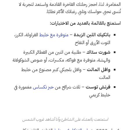
المغامرة. لذا، احجز رحلتك الفاخرة القادمة واستعد لتجربة لا
تُنسى تحيي حواسك وتلبي رغباتك الأكثر تطلبًا.
استمتع بالقائمة بالعديد من الاختيارات:
بانكيك اللبن الزبدة
–
متوفرة مع خليط
الفراولة، الكرز،
التوت الأزرق أو التفاح
شورت ستاك
– طلبية من اثنين من الفطائر الكبيرة
والهشة، متوفرة مع فواكه، مكسرات، أو صوص الشوكولاتة
وافل المالت
– وافل بلجيكي كبير مصنوع من خليط
المالت
فرنش توست
– ثلاث شرائح من
خبز تكساس
مغمورة في
خليط كريمي
استمتعت بالعشاء على الشاطئ وأنا أشاهد غروب الشمس