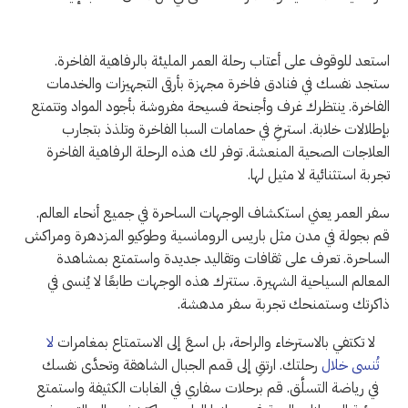
استعد للوقوف على أعتاب رحلة العمر المليئة بالرفاهية الفاخرة.
ستجد نفسك في فنادق فاخرة مجهزة بأرقى التجهيزات والخدمات
الفاخرة. ينتظرك غرف وأجنحة فسيحة مفروشة بأجود المواد وتتمتع
بإطلالات خلابة. استرخِ في حمامات السبا الفاخرة وتلذذ بتجارب
العلاجات الصحية المنعشة. توفر لك هذه الرحلة الرفاهية الفاخرة
تجربة استثنائية لا مثيل لها.
سفر العمر يعني استكشاف الوجهات الساحرة في جميع أنحاء العالم.
قم بجولة في مدن مثل باريس الرومانسية وطوكيو المزدهرة ومراكش
الساحرة. تعرف على ثقافات وتقاليد جديدة واستمتع بمشاهدة
المعالم السياحية الشهيرة. ستترك هذه الوجهات طابعًا لا يُنسى في
ذاكرتك وستمنحك تجربة سفر مدهشة.
لا تكتفي بالاسترخاء والراحة، بل اسعَ إلى الاستمتاع بمغامرات
لا
تُنسى خلال
رحلتك. ارتقِ إلى قمم الجبال الشاهقة وتحدَّى نفسك
في رياضة التسلَّق. قم برحلات سفاري في الغابات الكثيفة واستمتع