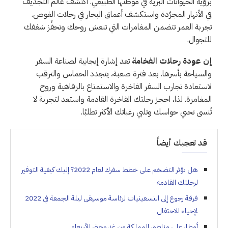
برؤية الحيوانات البرية في موطنها الطبيعي. اكتشف عالم التجديف
في الأنهار المجرَّدة واستكشف أعماق البحار في رحلات الغوص.
تجربة العمر تتضمن المغامرات التي تنعش روحك وتحفِّز شغفك
للتجوال.
إن عودة رحلات الفخامة
تعد إشارة إيجابية لصناعة السفر
والسياحة بأسرها. بعد فترة صعبة، يتجدد الحماس والترقب
لاستعادة تجارب السفر الفاخرة والاستمتاع بالرفاهية وروح
المغامرة. لذا، احجز رحلتك الفاخرة القادمة واستعد لتجربة لا
تُنسى تحيي حواسك وتلبي رغباتك الأكثر تطلبًا.
قد تعجبك أيضاً
هل تؤثر التضخم على خطط سفرك لعام 2022؟ إليك كيفية التوفير
لرحلتك القادمة
فرقة رجوع إلى التسعينيات لرئاسة موسيقى ليلة الجمعة في 2022
لإحياء الاحتفال
أمطار على مناطق المملكة من غدٍ وحتى الأربعاء