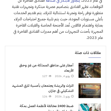
في عام 2023،
يتجاوز الابتكار في صناعة
الفنادق الفاخرة كل
التوقعات. تظهر الفنادق بتصاميم عصرية مبتكرة وتجهيزات تقنية
متطورة توفر راحة وتجربة استثنائية للنزلاء. يتم تقديم الخدمات
بأعلى مستويات الجودة، حيث يتم تلبية جميع احتياجات النزلاء
بعناية واهتمام فائقين. تُعد الأجنحة الخاصة والفيلات الفاخرة
المجهزة بأحدث التجهيزات من أهم مميزات الفنادق الفاخرة في
عام 2023.
مقالات ذات صلة
أمطار على مناطق المملكة من غدٍ وحتى
الأربعاء
يونيو 4, 2026
127
التراث والريشة يجتمعان بأمسية تثري المشهد
التشكيلي في جازان
يونيو 1, 2026
126
ضبط 2400 مخالفة لأنظمة العمل بمكة