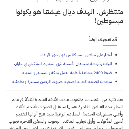
متنتظرش. الهدف ديال عيشتنا هو يكونوا
مبسوطين!
قد تعجبك أيضاً
أمطار على مناطق المملكة من غدٍ وحتى الأربعاء
التراث والريشة يجتمعان بأمسية تثري المشهد التشكيلي في جازان
ضبط 2400 مخالفة لأنظمة العمل بمكة والمشاعر والمدينة
متحدث الصحة: الحالة الصحية لضيوف الرحمن مستقرة ومطمئنة
بعد فترة من التقييدات والقيود، عادت الأناقة الفاخرة لتتلألأ في عالم
السفر. تجد الفنادق الفاخرة نفسها تستقبل الضيوف بأفخم الأثاث
وأعلى مستويات الخدمة. المطاعم الراقية تعيد فتح أبوابها لتقديم
أشهى المأكولات وأرقى تجارب المائدة. اليخوت والسفن الفاخرة تجوب
المحيطات، مما يسمح للمسافرين بالاستمتاع بمشاهد البحر الخلابة