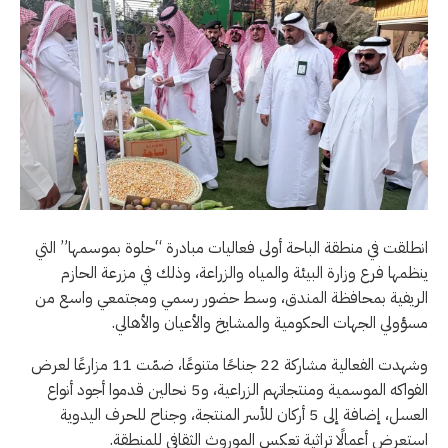
انطلقت في منطقة الباحة أولى فعاليات مبادرة “حلوة بموسمها” التي
ينظمها فرع وزارة البيئة والمياه والزراعة، وذلك في مزرعة الحازم
الريفية بمحافظة المندق، وسط حضور رسمي ومجتمعي واسع من
مسؤولي الجهات الحكومية والمشايخ والأعيان والأهالي.
وشهدت الفعالية مشاركة 22 جناحًا متنوعًا، ضمّت 11 مزارعًا لعرض
الفواكه الموسمية ومنتجاتهم الزراعية، و5 نحالين قدموا أجود أنواع
العسل، إضافة إلى 5 أركان للأسر المنتجة، وجناح للحرف اليدوية
استعرض أعمالًا تراثية تعكس الموروث الثقافي للمنطقة.