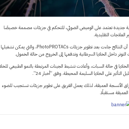
ثون بالمعهد الفيدرالي للتكنولوجيا بسويسرا (ETH Zurich)، تقنية جديدة تعتمد على الوميض الضوئي، للتحكم في جزيئات مصممة خصيصًا
ر العلاجات التقليدية.
وأوضحت الدراسة المنشورة بدورية الأكاديمية الوطنية للعلوم (PNAS)، أن النتائج جاءت بعد تطوير جزيئات PhotoPROTACs، والتي يمكن
وتر داخل الخلايا السرطانية وتدفعها إلى الخروج من حالة الخمول.
لايا في حالة السبات، وأعادت تنشيط الجينات المرتبطة بالنمو الطبيعي للخلاي
التأثير على الخلايا السليمة المحيطة. وفق “أخبار 24”.
راق الأنسجة العميقة، لذلك يعمل الفريق على تطوير جزيئات تستجيب للضوء
لعميقة مستقبلًا.