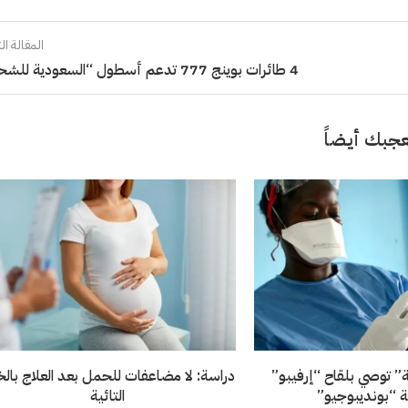
المقالة الت
4 طائرات بوينج 777 تدعم أسطول “السعودية للشحن”
جبك أيضاً
ة” توصي بلقاح “إرفيبو”
دراسة: لا مضاعفات للحمل بعد العلاج بالخل
 “بونديبوجيو”
التائية