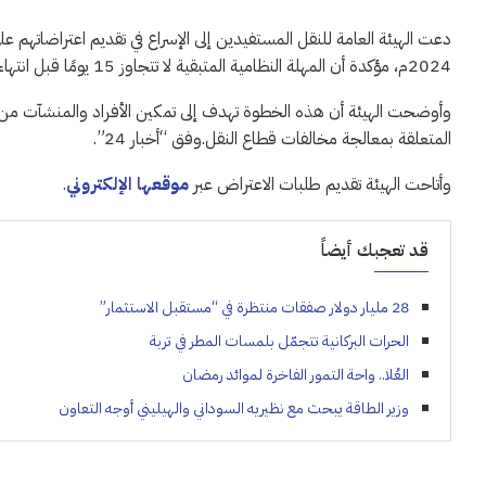
2024م، مؤكدة أن المهلة النظامية المتبقية لا تتجاوز 15 يومًا قبل انتهاء الفترة المحددة لاستقبال الاعتراضات.
وأوضحت الهيئة أن هذه الخطوة تهدف إلى تمكين الأفراد والمنشآت من مم
المتعلقة بمعالجة مخالفات قطاع النقل.وفق “أخبار 24”.
وأتاحت الهيئة تقديم طلبات الاعتراض عبر
موقعها الإلكتروني
.
قد تعجبك أيضاً
28 مليار دولار صفقات منتظرة في “مستقبل الاستثمار”
الحرات البركانية تتجمّل بلمسات المطر في تربة
العُلا.. واحة التمور الفاخرة لموائد رمضان
وزير الطاقة يبحث مع نظيريه السوداني والهيليني أوجه التعاون