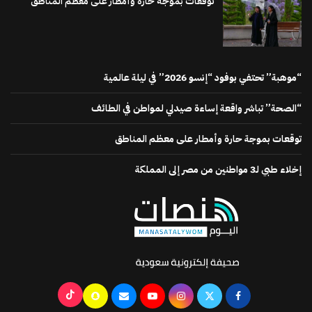
توقعات بموجة حارة وأمطار على معظم المناطق
“موهبة” تحتفي بوفود “إنسو 2026” في ليلة عالمية
“الصحة” تباشر واقعة إساءة صيدلي لمواطن في الطائف
توقعات بموجة حارة وأمطار على معظم المناطق
إخلاء طبي لـ3 مواطنين من مصر إلى المملكة