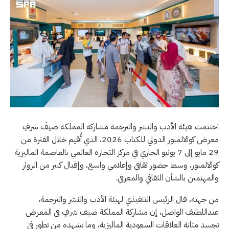
اختتمت هيئة الأدب والنشر والترجمة مشاركة المملكة ضيفَ شرفِ
معرض كوالالمبور الدولي للكتاب 2026، الذي أُقيم خلال الفترة من
29 مايو إلى 7 يونيو الجاري في مركز التجارة العالمي بالعاصمة الماليزية
كوالالمبور، وسط حضور ثقافي وإعلامي واسع، وإقبال كبير من الزوار
والمهتمين بالشأن الثقافي والمعرفي.
من جهته، قال الرئيس التنفيذي لهيئة الأدب والنشر والترجمة،
عبداللطيف الواصل، إن مشاركة المملكة ضيف شرفٍ في المعرض
تجسد متانة العلاقات السعودية الماليزية، وما تشهده من تطور في