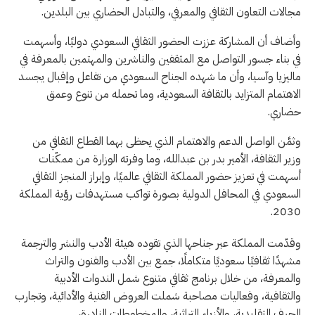
مجالات التعاون الثقافي والمعرفي، والتبادل الحضاري بين البلدين.
وأضاف أن المشاركة عززت الحضور الثقافي السعودي دوليًا، وأسهمت
في بناء جسور التواصل مع المثقفين والناشرين والمهتمين بالمعرفة في
ماليزيا وآسيا، وأن ما شهده الجناح السعودي من تفاعل وإقبال يجسد
الاهتمام المتزايد بالثقافة السعودية، وما تحمله من تنوع وعمق
حضاري.
وثمَّن الواصل الدعم والاهتمام الذي يحظى بهما القطاع الثقافي من
وزير الثقافة، الأمير بدر بن عبدالله، وما وفرته الوزارة من ممكّنات
أسهمت في تعزيز حضور المملكة الثقافي عالميًا، وإبراز المنجز الثقافي
السعودي في المحافل الدولية بصورة تواكب مستهدفات رؤية المملكة
2030.
وقدّمت المملكة عبر جناحها الذي تقوده هيئة الأدب والنشر والترجمة
مشهدًا ثقافيًا سعوديًا متكاملًا، جمع بين الأدب والفنون والتراث
والمعرفة، من خلال برنامج ثقافي متنوع شمل الندوات الأدبية
والثقافية، وفعاليات مصاحبة شملت العروض الفنية والأدائية، وتجارب
الحرف التقليدية، والأزياء التراثية، والمخطوطات النادرة،