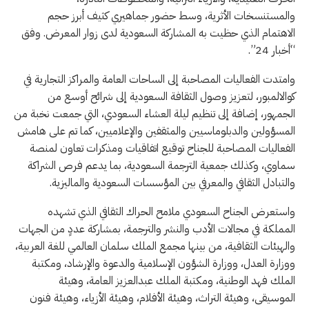
والمستنسخات الأثرية، وسط حضور جماهيري كثيف أبرز حجم
الاهتمام الذي حظيت به المشاركة السعودية لدى زوار المعرض. وفق
“أخبار 24”.
وامتدت الفعاليات المصاحبة إلى الساحات العامة والمراكز التجارية في
كوالالمبور، لتعزيز وصول الثقافة السعودية إلى شرائح أوسع من
الجمهور، إضافة إلى تنظيم ليلة العشاء السعودي، التي جمعت نخبة من
المسؤولين والدبلوماسيين والمثقفين والإعلاميين، كما تم على هامش
الفعاليات المصاحبة للجناح توقيع اتفاقيات ومذكرات تعاون لمنصة
سماوي، وكذلك جمعية الترجمة السعودية، بما يدعم فرص الشراكة
والتبادل الثقافي والمعرفي بين المؤسسات السعودية والماليزية.
واستعرض الجناح السعودي ملامح الحراك الثقافي الذي تشهده
المملكة في مجالات الأدب والنشر والترجمة، بمشاركة عددٍ من الجهات
والهيئات الثقافية، من بينها مجمع الملك سلمان العالمي للغة العربية،
ووزارة العدل، ووزارة الشؤون الإسلامية والدعوة والإرشاد، ومكتبة
الملك فهد الوطنية، ومكتبة الملك عبدالعزيز العامة، وهيئة
الموسيقى، وهيئة التراث، وهيئة الأفلام، وهيئة الأزياء، وهيئة فنون